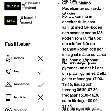
QR-kod.
Gå in via Malmö
8
besøk /
BLACK
måned
Padelcenter och sedan
vänster.
För att komma in
8
besøk /
EPIC
checkar du in som
måned
vanligt med QR-koden
och scannar sedan M3-
koden som du får upp i
Fasiliteter
din telefon. När du
scannat koden och hör
en signal måste du vänta
Badstu
lite innan du öppnar.
När det pågår pass i
gymmet kan det bli ont
Dusj
om plats i gymmet. Detta
Inkludert
gäller måndagar 17:00-
Garderobe
19:15, tisdag och
Inkludert
torsdag 06:30-07:30,
fredagar 15:30-16:30
Håndkle
samt lördagar 09.00-
11.15.
Ta med eget hänglås.
Parkering