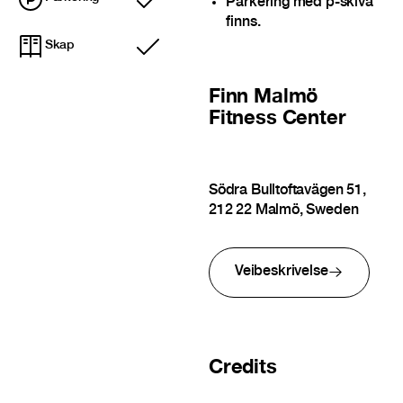
Parkering med p-skiva
Inkludert
finns.
Skap
Inkludert
Finn
Malmö
Fitness Center
Södra Bulltoftavägen 51,
212 22 Malmö, Sweden
Veibeskrivelse
Credits