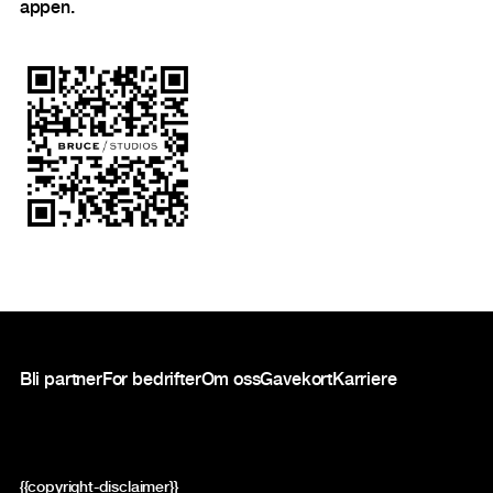
appen.
Bunntekst
Bli partner
For bedrifter
Om oss
Gavekort
Karriere
{{copyright-disclaimer}}