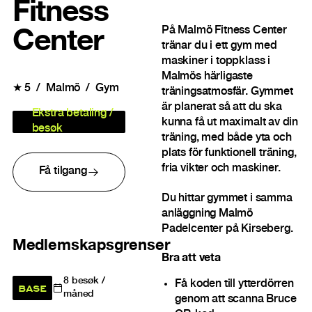
Fitness
På Malmö Fitness Center
Center
tränar du i ett gym med
maskiner i toppklass i
Malmös härligaste
★
5
Malmö
Gym
träningsatmosfär. Gymmet
är planerat så att du ska
Ekstra betaling /
kunna få ut maximalt av din
besøk
träning, med både yta och
plats för funktionell träning,
fria vikter och maskiner.
Få tilgang
Du hittar gymmet i samma
anläggning Malmö
Padelcenter på Kirseberg.
Medlemskapsgrenser
Bra att veta
8
besøk /
Få koden till ytterdörren
BASE
måned
genom att scanna Bruce