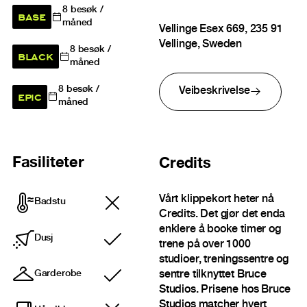
8
besøk /
BASE
måned
Vellinge Esex 669, 235 91
Vellinge, Sweden
8
besøk /
BLACK
måned
8
besøk /
Veibeskrivelse
EPIC
måned
Fasiliteter
Credits
Vårt klippekort heter nå
Badstu
Credits. Det gjør det enda
enklere å booke timer og
Dusj
trene på over 1000
Inkludert
studioer, treningssentre og
sentre tilknyttet Bruce
Garderobe
Inkludert
Studios. Prisene hos Bruce
Studios matcher hvert