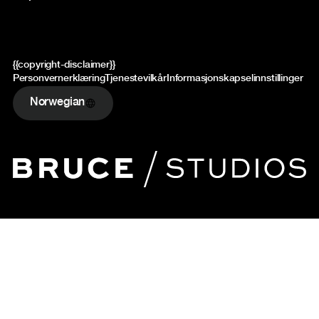
{{copyright-disclaimer}}
Personvernerklæring
Tjenestevilkår
Informasjonskapselinnstillinger
Norwegian