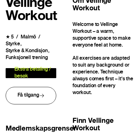
Vellinge
Om
Vellinge
Workout
Workout
Welcome to Vellinge
Workout – a warm,
★
5
Malmö
supportive space to make
Styrke
everyone feel at home.
Styrke & Kondisjon
Funksjonell trening
All exercises are adapted
to suit any background or
Ekstra betaling /
experience. Technique
besøk
always comes first – it's the
foundation of every
workout.
Få tilgang
Finn
Vellinge
Workout
Medlemskapsgrenser