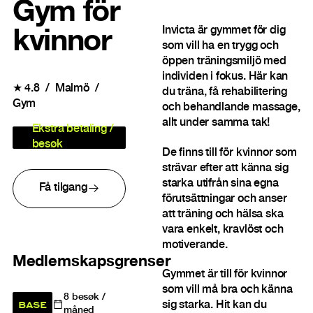
Gym för
Invicta är gymmet för dig
kvinnor
som vill ha en trygg och
öppen träningsmiljö med
individen i fokus. Här kan
★
4.8
Malmö
du träna, få rehabilitering
Gym
och behandlande massage,
allt under samma tak!
Ekstra betaling /
besøk
De finns till för kvinnor som
strävar efter att känna sig
starka utifrån sina egna
Få tilgang
förutsättningar och anser
att träning och hälsa ska
vara enkelt, kravlöst och
motiverande.
Medlemskapsgrenser
Gymmet är till för kvinnor
som vill må bra och känna
8
besøk /
BASE
sig starka. Hit kan du
måned