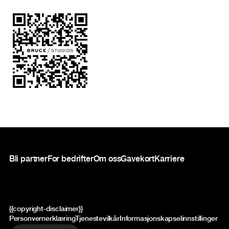
Bunntekst
Bli partner
For bedrifter
Om oss
Gavekort
Karriere
{{copyright-disclaimer}}
Personvernerklæring
Tjenestevilkår
Informasjonskapselinnstillinger