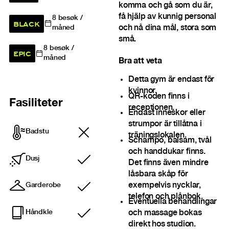
komma och gå som du är,
få hjälp av kunnig personal
8
besøk /
BLACK
och nå dina mål, stora som
måned
små.
8
besøk /
EPIC
måned
Bra att veta
Detta gym är endast för
kvinnor.
QR-koden finns i
Fasiliteter
receptionen.
Endast inneskor eller
strumpor är tillåtna i
Badstu
träningslokalen.
Schampo, balsam, tvål
och handdukar finns.
Dusj
Det finns även mindre
Inkludert
låsbara skåp för
exempelvis nycklar,
Garderobe
Inkludert
telefon och plånbok.
Eventuella behandlingar
Håndkle
och massage bokas
Inkludert
direkt hos studion.