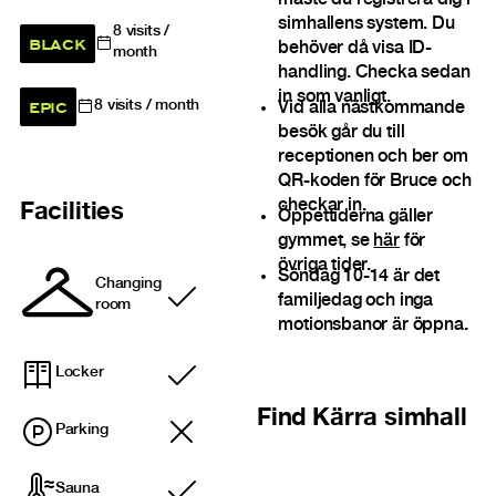
måste du registrera dig i
simhallens system. Du
8
visits /
BLACK
behöver då visa ID-
month
handling. Checka sedan
in som vanligt.
EPIC
8
visits / month
Vid alla nästkommande
besök går du till
receptionen och ber om
QR-koden för Bruce och
checkar in.
Facilities
Öppettiderna gäller
gymmet, se
här
för
övriga tider.
Söndag 10-14 är det
Changing
familjedag och inga
Included
room
motionsbanor är öppna.
Locker
Included
Find
Kärra simhall
Parking
Sauna