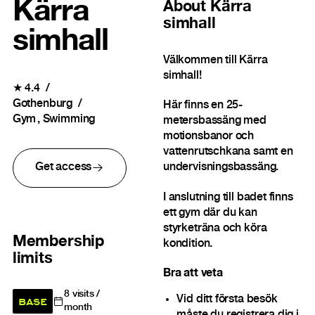
Kärra
About
Kärra
simhall
simhall
Välkommen till Kärra
simhall!
★
4.4
Gothenburg
Här finns en 25-
Gym
Swimming
metersbassäng med
motionsbanor och
vattenrutschkana samt en
Get access
undervisningsbassäng.
I anslutning till badet finns
ett gym där du kan
styrketräna och köra
Membership
kondition.
limits
Bra att veta
8
visits /
Vid ditt första besök
BASE
month