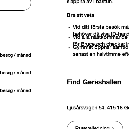
slappna av i bastun.
Bra att veta
Vid ditt första besök må
behöver då visa ID-hand
Vid alla nästkommande 
för Bruce och checkar i
Gymmet öppnar samtidi
senast en halvtimme efte
besøg / måned
besøg / måned
Find
Geråshallen
besøg / måned
Ljusårsvägen 54, 415 18 
Rutevejledning