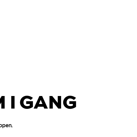
 I GANG
appen.