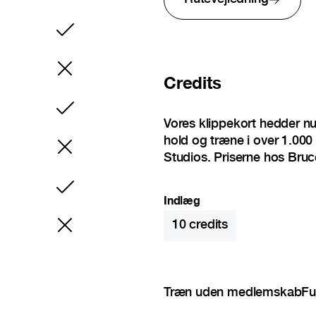
Inkluderet
Credits
Inkluderet
Vores klippekort hedder n
hold og træne i over 1.000 
Studios. Priserne hos Bruc
Inkluderet
Indlæg
10
credits
Træn uden medlemskab
Fu