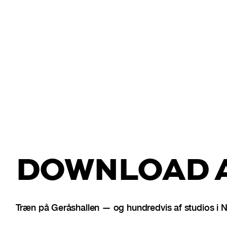
DOWNLOAD A
Træn på Geråshallen — og hundredvis af studios i 