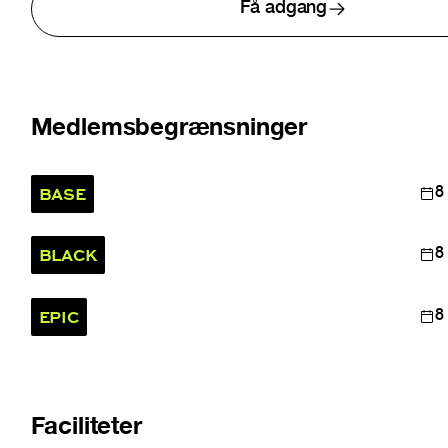
Få adgang
Medlemsbegrænsninger
BASE
8
BLACK
8
EPIC
8
Faciliteter