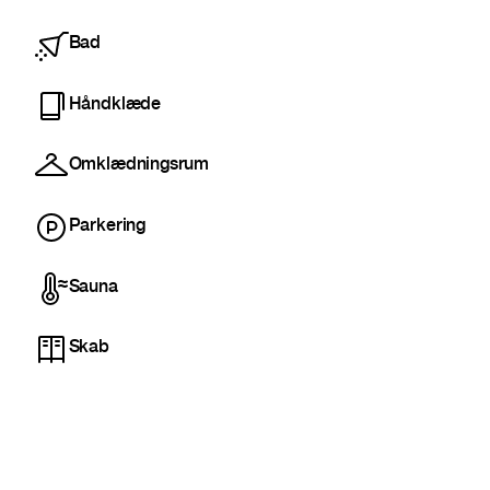
Bad
Håndklæde
Omklædningsrum
Parkering
Sauna
Skab