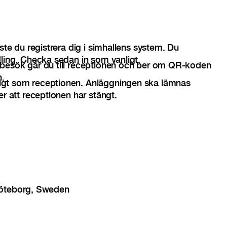
ste du registrera dig i simhallens system. Du
ling. Checka sedan in som vanligt.
besök går du till receptionen och ber om QR-koden
n.
gt som receptionen. Anläggningen ska lämnas
r att receptionen har stängt.
Göteborg, Sweden