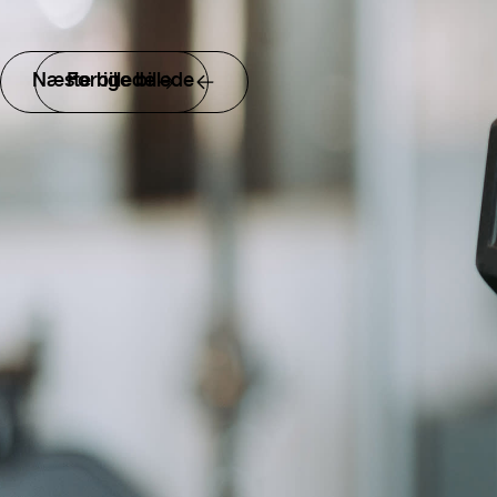
Næste billede
Forrige billede