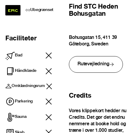
Find
STC Heden
EPIC
Ubegrænset
Bohusgatan
Bohusgatan 15, 411 39
Faciliteter
Göteborg, Sweden
Bad
Rutevejledning
Håndklæde
Omklædningsrum
Credits
Parkering
Vores klippekort hedder nu
Sauna
Credits. Det gør det endnu
nemmere at booke hold og
træne i over 1.000 studier,
Skab