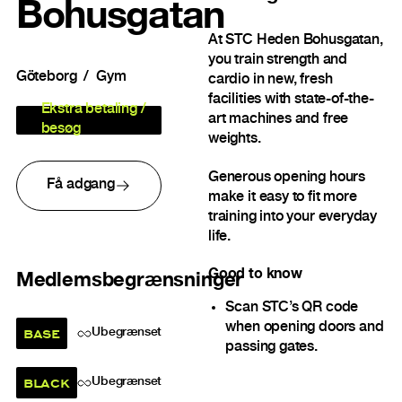
Bohusgatan
At STC Heden Bohusgatan,
you train strength and
Göteborg
Gym
cardio in new, fresh
facilities with state-of-the-
Ekstra betaling /
art machines and free
besøg
weights.
Generous opening hours
Få adgang
make it easy to fit more
training into your everyday
life.
Good to know
Medlemsbegrænsninger
Scan STC’s QR code
when opening doors and
BASE
Ubegrænset
passing gates.
BLACK
Ubegrænset