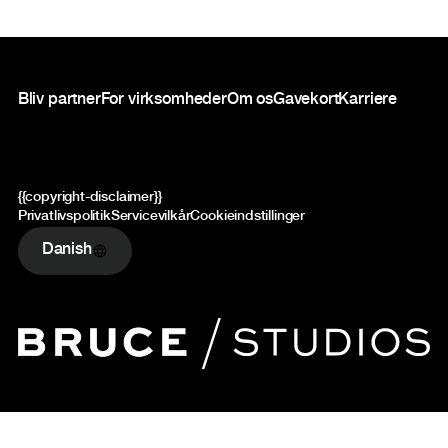
Sidefod
Bliv partner
For virksomheder
Om os
Gavekort
Karriere
{{copyright-disclaimer}}
Privatlivspolitik
Servicevilkår
Cookieindstillinger
Danish