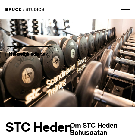
Næste billede
Forrige billede
STC Heden
Om
STC Heden
Bohusgatan