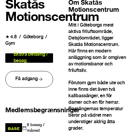
Skatås
Om
Skatås
Motionscentrum
Motionscentrum
Mitt i Göteborgs mest
aktiva friluftsområde,
★
4.8
Göteborg
Delsjöområdet, ligger
Gym
Skatås Motionscentrum.
Här finns en modern
Ekstra betaling /
anläggning som är omgiven
besøg
av motionsbanor och
friluftsliv.
Få adgang
Förutom gym både ute och
inne finns det även två
kallbassänger, en för
damer och en för herrar.
Bassängernas temperatur
Medlemsbegrænsninger
beror på vädret men
understiger aldrig åtta
8
besøg /
BASE
grader.
måned