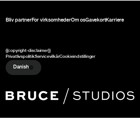
Sidefod
Bliv partner
For virksomheder
Om os
Gavekort
Karriere
{{copyright-disclaimer}}
Privatlivspolitik
Servicevilkår
Cookieindstillinger
Danish