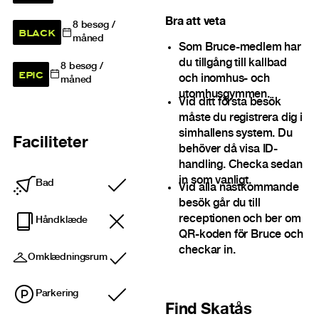
Bra att veta
8
besøg /
BLACK
måned
Som Bruce-medlem har
du tillgång till kallbad
8
besøg /
EPIC
och inomhus- och
måned
utomhusgymmen.
Vid ditt första besök
måste du registrera dig i
simhallens system. Du
Faciliteter
behöver då visa ID-
handling. Checka sedan
in som vanligt.
Bad
Vid alla nästkommande
Inkluderet
besök går du till
receptionen och ber om
Håndklæde
QR-koden för Bruce och
checkar in.
Omklædningsrum
Inkluderet
Parkering
Inkluderet
Find
Skatås