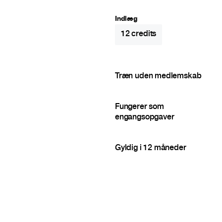
Indlæg
12
credits
Træn uden medlemskab
Fungerer som
engangsopgaver
Gyldig i 12 måneder