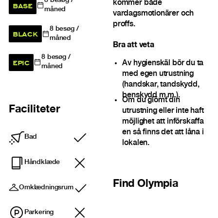
8
besøg /
kommer både
BASE
måned
vardagsmotionärer och
proffs.
8
besøg /
BLACK
måned
Bra att veta
8
besøg /
EPIC
Av hygienskäl bör du ta
måned
med egen utrustning
(handskar, tandskydd,
benskydd m.m.).
Om du glömt din
Faciliteter
utrustning eller inte haft
möjlighet att införskaffa
en så finns det att låna i
Bad
Inkluderet
lokalen.
Håndklæde
Find
Olympia
Omklædningsrum
Inkluderet
Parkering