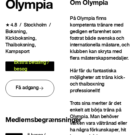
Olympia
Om
Olympia
På Olympia finns
kompetenta tränare med
★
4.8
Stockholm
gedigen erfarenhet som
Boksning
fostrat både svenska och
Kickboksning
internationella mästare, och
Thaiboksning
klubben kan skryta med
Kampsport
flera mästerskapsmedaljer.
Ekstra betaling /
besøg
Här får du fantastiska
möjligheter att träna kick-
och thaiboxning
Få adgang
professionellt!
Trots sina meriter är det
enkelt att börja träna på
Olympia. Man behöver
Medlemsbegrænsninger
varken vara vältränad eller
ha några förkunskaper, hit