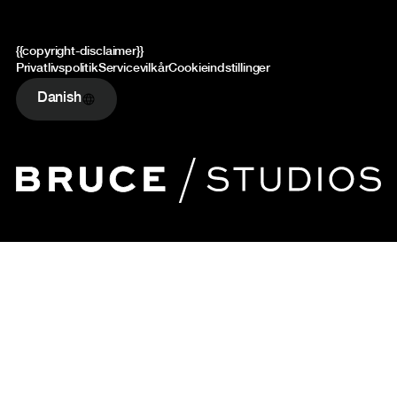
{{copyright-disclaimer}}
Privatlivspolitik
Servicevilkår
Cookieindstillinger
Danish