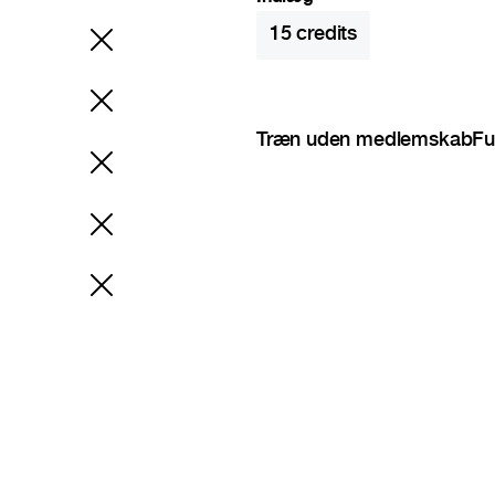
15
credits
Træn uden medlemskab
Fu