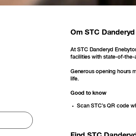
Om
STC Danderyd
At STC Danderyd Enebytorg,
facilities with state-of-th
Generous opening hours mak
life.
Good to know
Scan STC’s QR code wh
Find
STC Danderyd