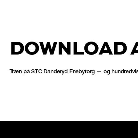
DOWNLOAD A
Træn på STC Danderyd Enebytorg — og hundredvis a
Sidefod