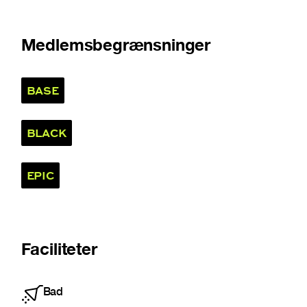
Medlemsbegrænsninger
BASE
BLACK
EPIC
Faciliteter
Bad