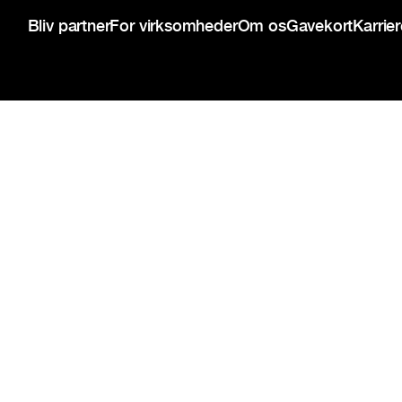
Bliv partner
For virksomheder
Om os
Gavekort
Karrie
{{copyright-disclaimer}}
Privatlivspolitik
Servicevilkår
Cookie