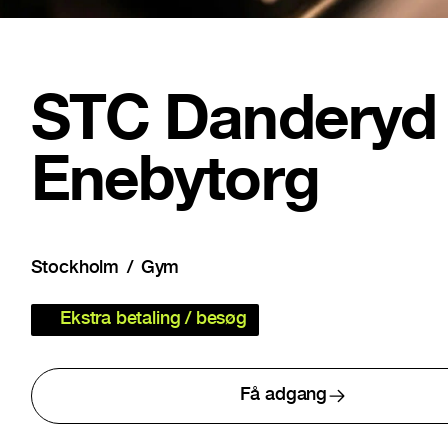
STC Danderyd
Enebytorg
Stockholm
Gym
Ekstra betaling / besøg
Få adgang