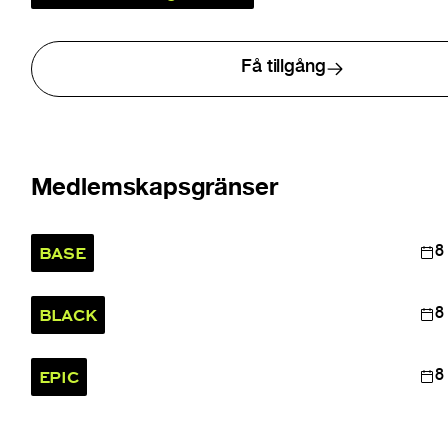
Få tillgång
Medlemskapsgränser
BASE
8
BLACK
8
EPIC
8