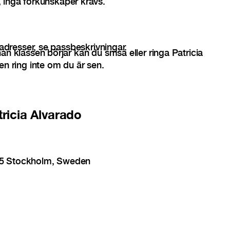
 inga förkunskaper krävs.
 adresser, se passbeskrivningar.
n klassen börjar kan du smsa eller ringa Patricia
gen ring inte om du är sen.
ricia Alvarado
25 Stockholm, Sweden