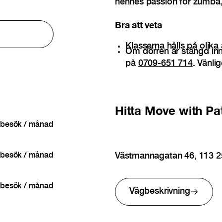
hennes passion för zumba,
Bra att veta
Klasserna hålls på olika
Om dörren är stängd inna
på
0709-651 714
. Vänli
Hitta
Move with Pat
besök / månad
Västmannagatan 46, 113 
besök / månad
besök / månad
Vägbeskrivning