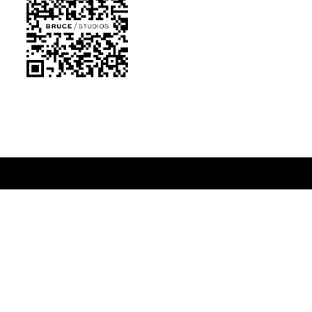
Sidfot
Bli studiopartner
För företag
Om Bruce Studios
Prese
{{copyright-disclaimer}}
Integritetspolicy
Användarvillkor
Coo