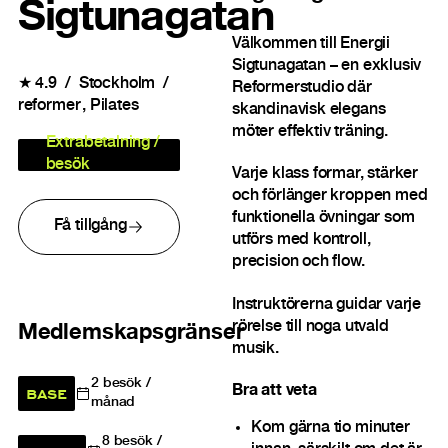
Sigtunagatan
Välkommen till Energii
Sigtunagatan – en exklusiv
★
4.9
Stockholm
Reformerstudio där
reformer
Pilates
skandinavisk elegans
möter effektiv träning.
Extrabetalning /
besök
Varje klass formar, stärker
och förlänger kroppen med
funktionella övningar som
Få tillgång
utförs med kontroll,
precision och flow.
Instruktörerna guidar varje
rörelse till noga utvald
Medlemskapsgränser
musik.
2
besök /
BASE
Bra att veta
månad
Kom gärna tio minuter
8
besök /