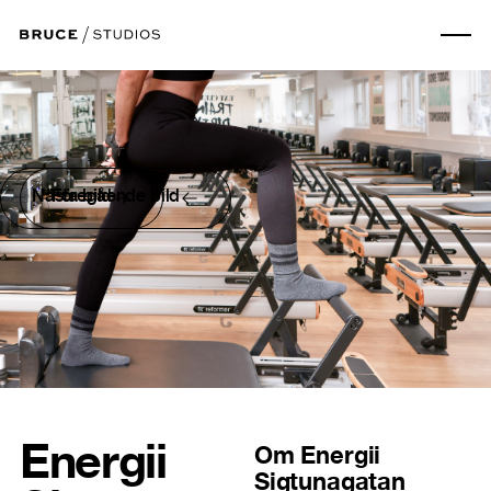
Nästa bild
Föregående bild
Energii
Om
Energii
Sigtunagatan