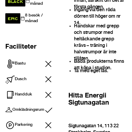
BLACK
innan, särskilt om det är
månad
första gången.
Ingång via den röda
8
besök /
dörren till höger om nr
EPIC
månad
14.
Handskar med grepp
och strumpor med
heltäckande grepp
krävs – träning i
Faciliteter
halvstrumpor är inte
tillåten.
Båda produkterna finns
Bastu
att köpa i studion.
Ta med eget lås.
Dusch
Handduk
Hitta
Energii
Sigtunagatan
Omklädningsrum
Ingår
Parkering
Sigtunagatan 14, 113 22