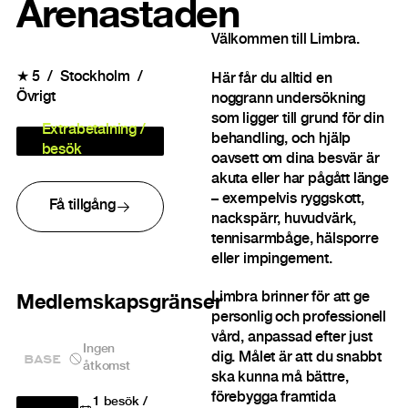
Arenastaden
Välkommen till Limbra.
★
5
Stockholm
Här får du alltid en
Övrigt
noggrann undersökning
som ligger till grund för din
Extrabetalning /
behandling, och hjälp
besök
oavsett om dina besvär är
akuta eller har pågått länge
– exempelvis ryggskott,
Få tillgång
nackspärr, huvudvärk,
tennisarmbåge, hälsporre
eller impingement.
Limbra brinner för att ge
Medlemskapsgränser
personlig och professionell
vård, anpassad efter just
Ingen
BASE
dig. Målet är att du snabbt
åtkomst
ska kunna må bättre,
förebygga framtida
1
besök /