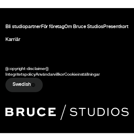
Sidfot
Bli studiopartner
För företag
Om Bruce Studios
Presentkort
Karriär
{{copyright-disclaimer}}
Integritetspolicy
Användarvillkor
Cookieinställningar
Swedish