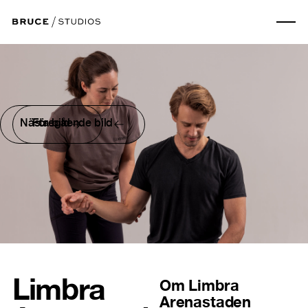
Nästa bild
Föregående bild
Limbra
Om
Limbra
Arenastaden