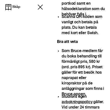
portkod samt en
Skåp
hälsodeklaration som du
behöver fylla i.
Scanna QR-koden som
vanligt och betala på
plats. Du kan betala
med kort eller Swish.
Bra att veta
Som Bruce-medlem får
du boka behandling till
förmånligt pris, 580 kr
(ord. pris 895 kr). Priset
gäller för ett besök hos
naprapat eller
kiropraktor på de
anläggningar som finns i
Bruce-appen.
Studions egen
avbokningspolicy
gäller.
Vid under 24 timmars