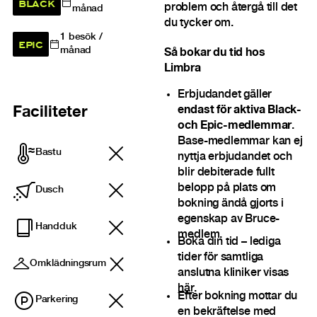
BLACK
problem och återgå till det
månad
du tycker om.
1
besök /
EPIC
månad
Så bokar du tid hos
Limbra
Erbjudandet gäller
endast för aktiva Black-
Faciliteter
och Epic-medlemmar
.
Base-medlemmar kan ej
Bastu
nyttja erbjudandet och
blir debiterade fullt
belopp på plats om
Dusch
bokning ändå gjorts i
egenskap av Bruce-
Handduk
medlem.
Boka din tid – lediga
tider för samtliga
Omklädningsrum
anslutna kliniker visas
här
.
Efter bokning mottar du
Parkering
en bekräftelse med