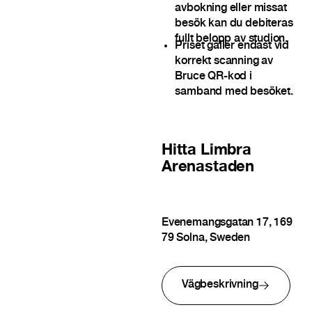
avbokning eller missat
besök kan du debiteras
fullt belopp av studion.
Priset gäller endast vid
korrekt scanning av
Bruce QR-kod i
samband med besöket.
Hitta
Limbra
Arenastaden
Evenemangsgatan 17, 169
79 Solna, Sweden
Vägbeskrivning