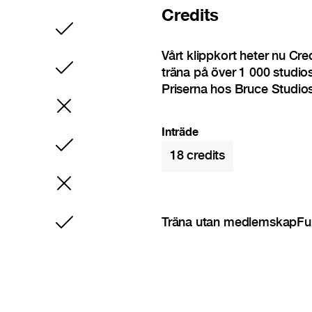
Credits
Ingår
Vårt klippkort heter nu Cr
träna på över 1 000 studio
Ingår
Priserna hos Bruce Studios
Inträde
Ingår
18
credits
Träna utan medlemskap
Fu
Ingår