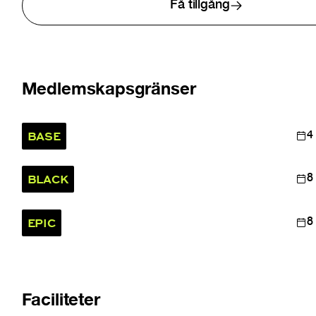
Få tillgång
Medlemskapsgränser
BASE
4
BLACK
8
EPIC
8
Faciliteter