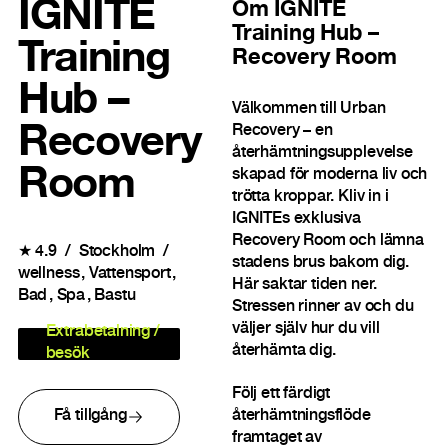
IGNITE
Om
IGNITE
Training Hub –
Training
Recovery Room
Hub –
Välkommen till Urban
Recovery – en
Recovery
återhämtningsupplevelse
Room
skapad för moderna liv och
trötta kroppar. Kliv in i
IGNITEs exklusiva
Recovery Room och lämna
★
4.9
Stockholm
stadens brus bakom dig.
wellness
Vattensport
Här saktar tiden ner.
Bad
Spa
Bastu
Stressen rinner av och du
väljer själv hur du vill
Extrabetalning /
återhämta dig.
besök
Följ ett färdigt
Få tillgång
återhämtningsflöde
framtaget av