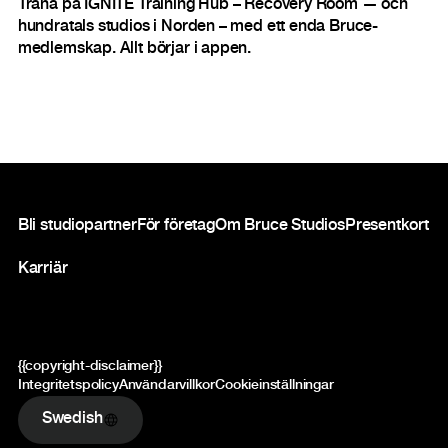
Träna på IGNITE Training Hub – Recovery Room — och
hundratals studios i Norden – med ett enda Bruce-
medlemskap. Allt börjar i appen.
Sidfot
Bli studiopartner
För företag
Om Bruce Studios
Presentkort
Karriär
{{copyright-disclaimer}}
Integritetspolicy
Användarvillkor
Cookieinställningar
Swedish