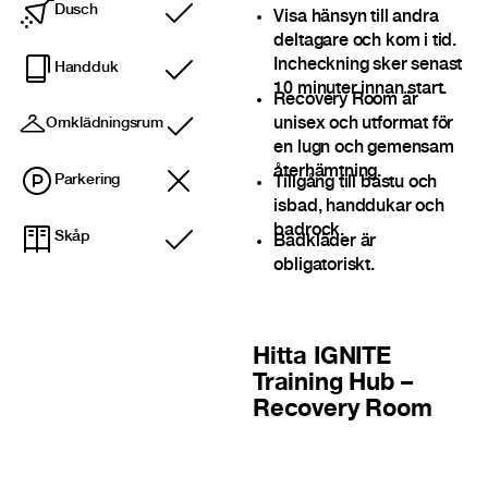
Dusch
Visa hänsyn till andra
Ingår
deltagare och kom i tid.
Incheckning sker senast
Handduk
Ingår
10 minuter innan start.
Recovery Room är
unisex och utformat för
Omklädningsrum
Ingår
en lugn och gemensam
återhämtning.
Parkering
Tillgång till bastu och
isbad, handdukar och
badrock.
Skåp
Badkläder är
Ingår
obligatoriskt.
Hitta
IGNITE
Training Hub –
Recovery Room