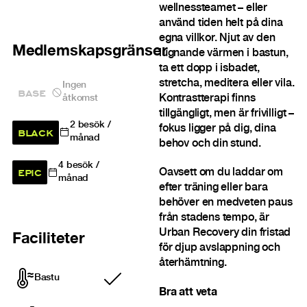
wellnessteamet – eller
använd tiden helt på dina
egna villkor. Njut av den
Medlemskapsgränser
lugnande värmen i bastun,
ta ett dopp i isbadet,
stretcha, meditera eller vila.
Ingen
BASE
Kontrastterapi finns
åtkomst
tillgängligt, men är frivilligt –
2
besök /
fokus ligger på dig, dina
BLACK
månad
behov och din stund.
4
besök /
EPIC
Oavsett om du laddar om
månad
efter träning eller bara
behöver en medveten paus
från stadens tempo, är
Urban Recovery din fristad
Faciliteter
för djup avslappning och
återhämtning.
Bastu
Ingår
Bra att veta