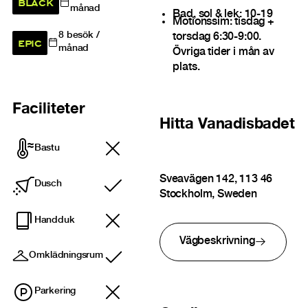
BLACK
månad
Bad, sol & lek: 10-19
Motionssim: tisdag +
8
besök /
torsdag 6:30-9:00.
EPIC
månad
Övriga tider i mån av
plats.
Faciliteter
Hitta
Vanadisbadet
Bastu
Sveavägen 142, 113 46
Dusch
Ingår
Stockholm, Sweden
Handduk
Vägbeskrivning
Omklädningsrum
Ingår
Parkering