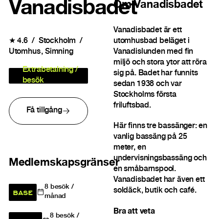
Vanadisbadet
Om
Vanadisbadet
Vanadisbadet är ett
utomhusbad beläget i
★
4.6
Stockholm
Vanadislunden med fin
Utomhus
Simning
miljö och stora ytor att röra
Extrabetalning /
sig på. Badet har funnits
besök
sedan 1938 och var
Stockholms första
friluftsbad.
Få tillgång
Här finns tre bassänger: en
vanlig bassäng på 25
meter, en
undervisningsbassäng och
Medlemskapsgränser
en småbarnspool.
Vanadisbadet har även ett
8
besök /
soldäck, butik och café.
BASE
månad
Bra att veta
8
besök /