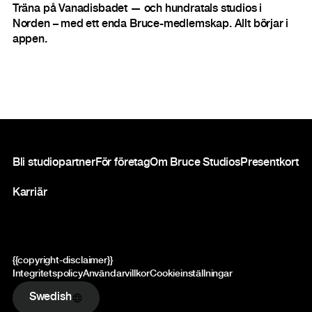
Träna på Vanadisbadet — och hundratals studios i
Norden – med ett enda Bruce-medlemskap. Allt börjar i
appen.
Sidfot
Bli studiopartner
För företag
Om Bruce Studios
Presentkort
Karriär
{{copyright-disclaimer}}
Integritetspolicy
Användarvillkor
Cookieinställningar
Swedish