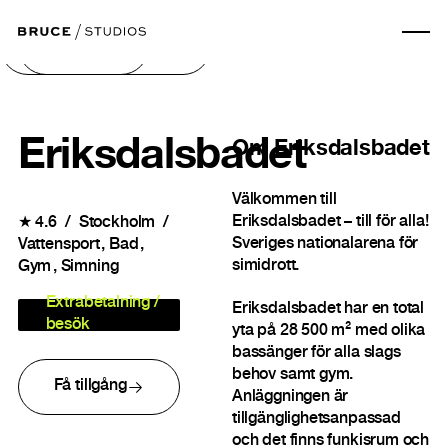
Nästa bild
Föregående bild
Eriksdalsbadet
Om
Eriksdalsbadet
Välkommen till
Eriksdalsbadet – till för alla!
★
4.6
Stockholm
Sveriges nationalarena för
Vattensport
Bad
simidrott.
Gym
Simning
Extrabetalning /
Eriksdalsbadet har en total
besök
yta på 28 500 m² med olika
bassänger för alla slags
behov samt gym.
Få tillgång
Anläggningen är
tillgänglighetsanpassad
och det finns funkisrum och