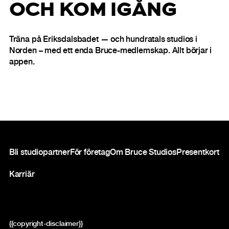
OCH KOM IGÅNG
Träna på Eriksdalsbadet — och hundratals studios i
Norden – med ett enda Bruce-medlemskap. Allt börjar i
appen.
Sidfot
Bli studiopartner
För företag
Om Bruce Studios
Presentkort
Karriär
{{copyright-disclaimer}}