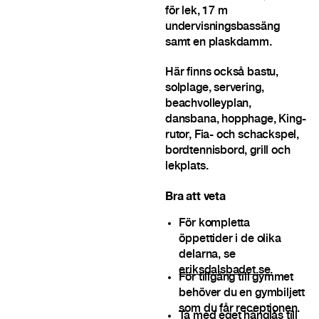
för lek, 17 m
undervisningsbassäng
samt en plaskdamm.
Här finns också bastu,
solplage, servering,
beachvolleyplan,
dansbana, hopphage, King-
rutor, Fia- och schackspel,
bordtennisbord, grill och
lekplats.
Bra att veta
För kompletta
öppettider i de olika
delarna, se
eriksdalsbadet.se
.
För tillgång till gymmet
behöver du en gymbiljett
som du får receptionen.
Ta med eget hänglås till