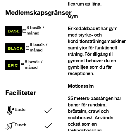
flexrum att låna.
Medlemskapsgränser
Gym
8
besök /
Eriksdalsbadet har gym
BASE
månad
med styrke- och
konditionsträningsmaskiner
8
besök /
BLACK
samt ytor för funktionell
månad
träning. För tillgång till
gymmet behöver du en
8
besök /
EPIC
gymbiljett som du får
månad
receptionen.
Motionssim
Faciliteter
25 meters-bassängen har
banor för rundsim,
Bastu
bröstsim, crawl och
Ingår
snabbcrawl. Används
också som en
Dusch
Ingår