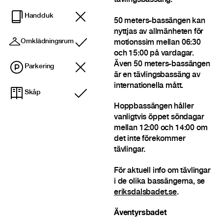
tävlingsbassäng.
Handduk
50 meters-bassängen kan
nyttjas av allmänheten för
Omklädningsrum
motionssim mellan 06:30
Ingår
och 15:00 på vardagar.
Även 50 meters-bassängen
Parkering
är en tävlingsbassäng av
internationella mått.
Skåp
Ingår
Hoppbassängen håller
vanligtvis öppet söndagar
mellan 12:00 och 14:00 om
det inte förekommer
tävlingar.
För aktuell info om tävlingar
i de olika bassängerna, se
eriksdalsbadet.se
.
Äventyrsbadet