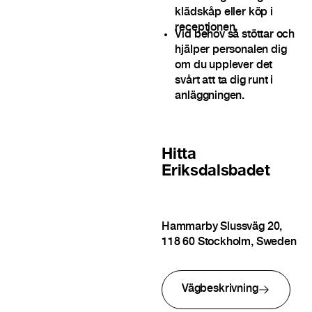
klädskåp eller köp i
receptionen.
Vid behov så stöttar och
hjälper personalen dig
om du upplever det
svårt att ta dig runt i
anläggningen.
Hitta
Eriksdalsbadet
Hammarby Slussväg 20,
118 60 Stockholm, Sweden
Vägbeskrivning