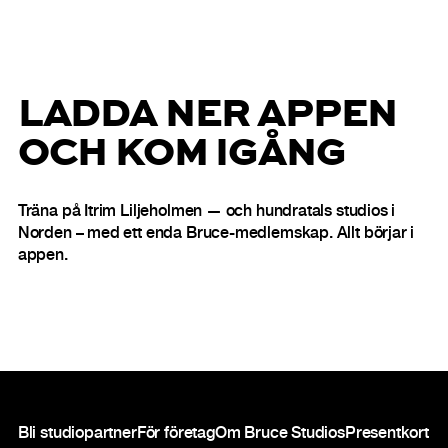
LADDA NER APPEN
OCH KOM IGÅNG
Träna på Itrim Liljeholmen — och hundratals studios i
Norden – med ett enda Bruce-medlemskap. Allt börjar i
appen.
Sidfot
Bli studiopartner
För företag
Om Bruce Studios
Presentkort