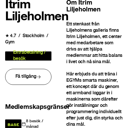
Itrim
Om
Itrim
Liljeholmen
Liljeholmen
Ett stenkast från
Liljeholmens galleria finns
★
4.7
Stockholm
Itrim Liljeholmen, ett center
Gym
med medarbetare som
drivs av att hjälpa
Extrabetalning /
medlemmar att hitta balans
besök
i livet och nå sina mål.
Här erbjuds du att träna i
Få tillgång
EGYMs smarta maskiner,
ett koncept där du genom
ett armband loggar in i
maskinerna som därefter
gör inställningar och
Medlemskapsgränser
programmering individuellt
efter just dig, din styrka och
8
besök /
BASE
dina mål.
månad