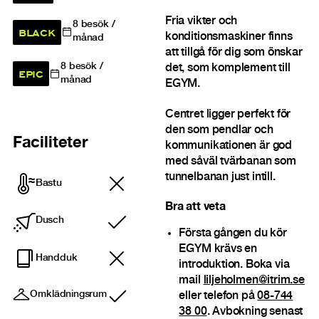
Fria vikter och
8
besök /
BLACK
konditionsmaskiner finns
månad
att tillgå för dig som önskar
8
besök /
det, som komplement till
EPIC
månad
EGYM.
Centret ligger perfekt för
den som pendlar och
Faciliteter
kommunikationen är god
med såväl tvärbanan som
tunnelbanan just intill.
Bastu
Bra att veta
Dusch
Ingår
Första gången du kör
EGYM krävs en
Handduk
introduktion. Boka via
mail
liljeholmen@itrim.se
Omklädningsrum
eller telefon på
08-744
Ingår
38 00
. Avbokning senast