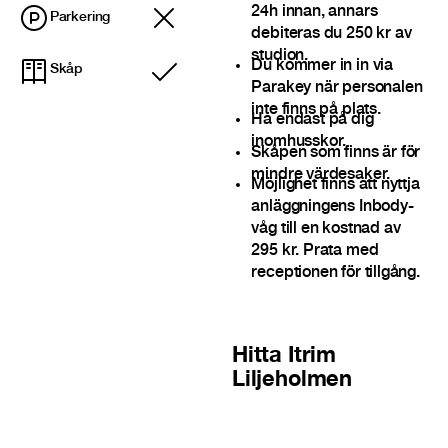
24h innan, annars
Parkering
debiteras du 250 kr av
studion.
Du kommer in in via
Skåp
Ingår
Parakey när personalen
inte finns på plats.
Ha endast på dig
inomhusskor.
Skåpen som finns är för
mindre värdesaker.
Möjlighet finns att nyttja
anläggningens Inbody-
våg till en kostnad av
295 kr. Prata med
receptionen för tillgång.
Hitta
Itrim
Liljeholmen