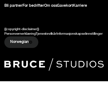
Bli partner
For bedrifter
Om oss
Gavekort
Karriere
{{copyright-disclaimer}}
Personvernerklæring
Tjenestevilkår
Informasjonskapselinnstillinger
Norwegian