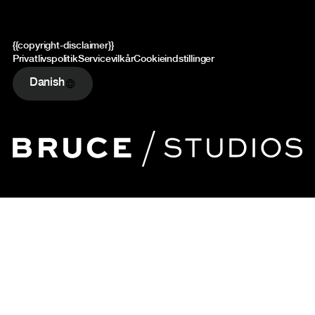
{{copyright-disclaimer}}
Privatlivspolitik
Servicevilkår
Cookieindstillinger
Danish