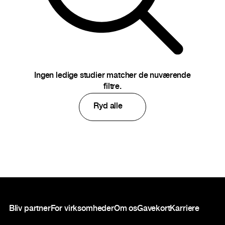
Ingen ledige studier matcher de nuværende
filtre.
Ryd alle
Sidefod
Bliv partner
For virksomheder
Om os
Gavekort
Karriere