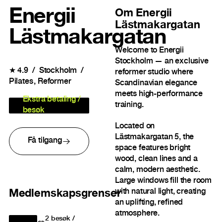
Energii
Om
Energii
Lästmakargatan
Lästmakargatan
Welcome to Energii
Stockholm — an exclusive
★
4.9
Stockholm
reformer studio where
Pilates
Reformer
Scandinavian elegance
meets high-performance
Ekstra betaling /
training.
besøk
Located on
Lästmakargatan 5, the
Få tilgang
space features bright
wood, clean lines and a
calm, modern aesthetic.
Large windows fill the room
with natural light, creating
Medlemskapsgrenser
an uplifting, refined
atmosphere.
2
besøk /