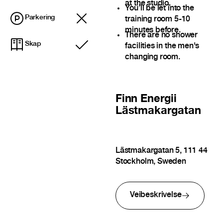
at the studio.
You’ll be let into the
Parkering
training room 5-10
minutes before.
There are no shower
Skap
facilities in the men's
Inkludert
changing room.
Finn
Energii
Lästmakargatan
Lästmakargatan 5, 111 44
Stockholm, Sweden
Veibeskrivelse