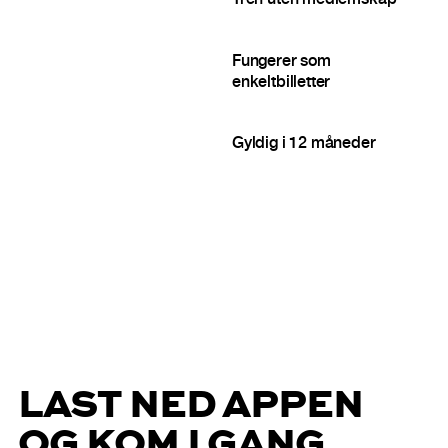
Tren uten medlemskap
Fungerer som
enkeltbilletter
Gyldig i 12 måneder
LAST NED APPEN
OG KOM I GANG