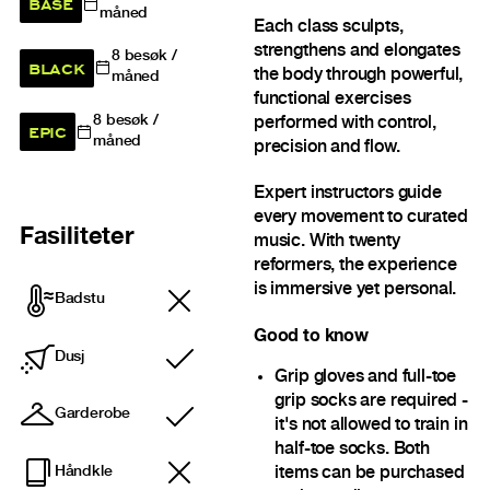
BASE
måned
Each class sculpts,
strengthens and elongates
8
besøk /
BLACK
the body through powerful,
måned
functional exercises
8
besøk /
performed with control,
EPIC
måned
precision and flow.
Expert instructors guide
every movement to curated
Fasiliteter
music. With twenty
reformers, the experience
is immersive yet personal.
Badstu
Good to know
Dusj
Inkludert
Grip gloves and full-toe
grip socks are required -
Garderobe
it's not allowed to train in
Inkludert
half-toe socks. Both
items can be purchased
Håndkle