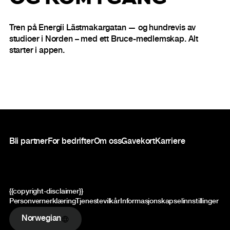
Tren på Energii Lästmakargatan — og hundrevis av
studioer i Norden – med ett Bruce-medlemskap. Alt
starter i appen.
Bunntekst
Bli partner
For bedrifter
Om oss
Gavekort
Karriere
{{copyright-disclaimer}}
Personvernerklæring
Tjenestevilkår
Informasjonskapselinnstillinger
Norwegian