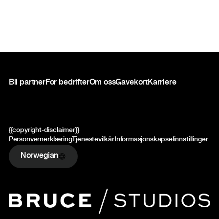
Bunntekst
Bli partner
For bedrifter
Om oss
Gavekort
Karriere
{{copyright-disclaimer}}
Personvernerklæring
Tjenestevilkår
Informasjonskapselinnstillinger
Norwegian