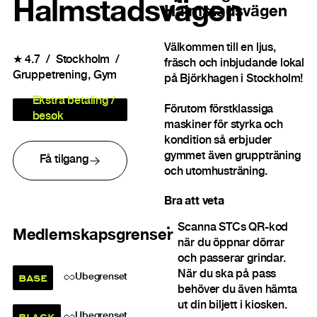
Halmstadsvägen
Halmstadsvägen
Välkommen till en ljus,
★
4.7
Stockholm
fräsch och inbjudande lokal
Gruppetrening
Gym
på Björkhagen i Stockholm!
Ekstra betaling /
Förutom förstklassiga
besøk
maskiner för styrka och
kondition så erbjuder
gymmet även gruppträning
Få tilgang
och utomhusträning.
Bra att veta
Scanna STCs QR-kod
Medlemskapsgrenser
när du öppnar dörrar
och passerar grindar.
När du ska på pass
BASE
Ubegrenset
behöver du även hämta
ut din biljett i kiosken.
BLACK
Ubegrenset