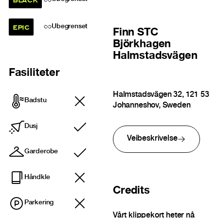
EPIC
Ubegrenset
Finn
STC
Björkhagen
Halmstadsvägen
Fasiliteter
Halmstadsvägen 32, 121 53
Badstu
Johanneshov, Sweden
Dusj
Inkludert
Veibeskrivelse
Garderobe
Inkludert
Håndkle
Credits
Parkering
Vårt klippekort heter nå