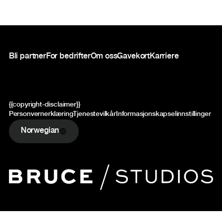
Bunntekst
Bli partner
For bedrifter
Om oss
Gavekort
Karriere
{{copyright-disclaimer}}
Personvernerklæring
Tjenestevilkår
Informasjonskapselinnstillinger
Norwegian