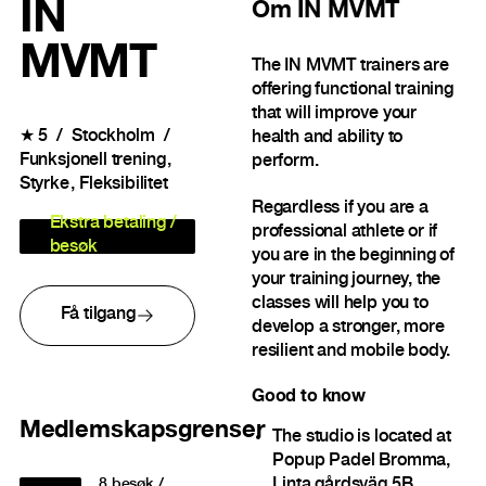
IN
Om
IN MVMT
MVMT
The IN MVMT trainers are
offering functional training
that will improve your
★
5
Stockholm
health and ability to
Funksjonell trening
perform.
Styrke
Fleksibilitet
Regardless if you are a
Ekstra betaling /
professional athlete or if
besøk
you are in the beginning of
your training journey, the
classes will help you to
Få tilgang
develop a stronger, more
resilient and mobile body.
Good to know
Medlemskapsgrenser
The studio is located at
Popup Padel Bromma,
Linta gårdsväg 5B.
8
besøk /