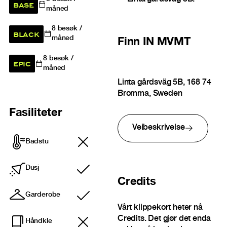
BASE
måned
8
besøk /
BLACK
måned
Finn
IN MVMT
8
besøk /
EPIC
måned
Linta gårdsväg 5B, 168 74
Bromma, Sweden
Fasiliteter
Veibeskrivelse
Badstu
Dusj
Inkludert
Credits
Garderobe
Inkludert
Vårt klippekort heter nå
Credits. Det gjør det enda
Håndkle