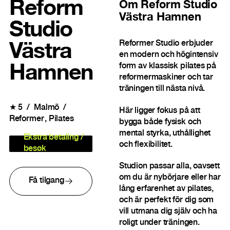
Reform
Om
Reform Studio
Västra Hamnen
Studio
Reformer Studio erbjuder
Västra
en modern och högintensiv
form av klassisk pilates på
Hamnen
reformermaskiner och tar
träningen till nästa nivå.
★
5
Malmö
Här ligger fokus på att
Reformer
Pilates
bygga både fysisk och
mental styrka, uthållighet
Ekstra betaling /
och flexibilitet.
besøk
Studion passar alla, oavsett
om du är nybörjare eller har
Få tilgang
lång erfarenhet av pilates,
och är perfekt för dig som
vill utmana dig själv och ha
roligt under träningen.