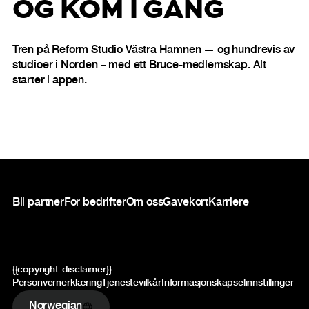
OG KOM I GANG
Tren på Reform Studio Västra Hamnen — og hundrevis av
studioer i Norden – med ett Bruce-medlemskap. Alt
starter i appen.
Bunntekst
Bli partner
For bedrifter
Om oss
Gavekort
Karriere
{{copyright-disclaimer}}
Personvernerklæring
Tjenestevilkår
Informasjonskapselinnstillinger
Norwegian