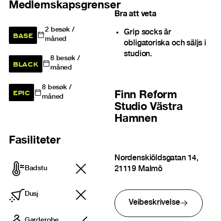
Medlemskapsgrenser
Bra att veta
2
besøk /
Grip socks är
BASE
måned
obligatoriska och säljs i
studion.
8
besøk /
BLACK
måned
8
besøk /
EPIC
Finn
Reform
måned
Studio Västra
Hamnen
Fasiliteter
Nordenskiöldsgatan 14,
Badstu
21119 Malmö
Dusj
Veibeskrivelse
Garderobe