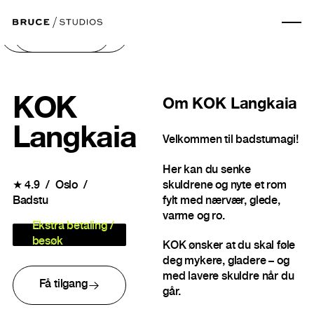
Neste bilde
Forrige bilde
KOK
Om
KOK Langkaia
Langkaia
Velkommen til badstumagi!
Her kan du senke
★
4.9
Oslo
skuldrene og nyte et rom
Badstu
fylt med nærvær, glede,
varme og ro.
Ekstra betaling /
besøk
KOK ønsker at du skal føle
deg mykere, gladere – og
med lavere skuldre når du
Få tilgang
går.