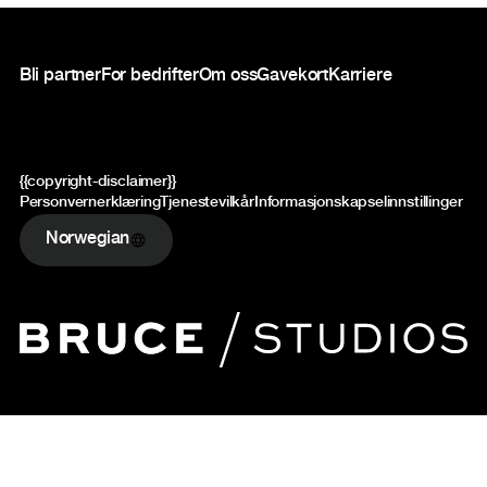
Bunntekst
Bli partner
For bedrifter
Om oss
Gavekort
Karriere
{{copyright-disclaimer}}
Personvernerklæring
Tjenestevilkår
Informasjonskapselinnstillinger
Norwegian