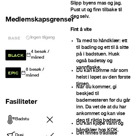
Slipp byens mas og jag.
Pust ut og finn tilbake til
deg selv.
Medlemskapsgrenser
Fint å vite
BASE
Ingen tilgang
Ta med to håndklær: ett
til bading og ett til å sitte
4
besøk /
BLACK
på i badstuen. Husk
måned
også badetøy og
vannflaske.
8
besøk /
Du kan komme når som
EPIC
måned
helst i løpet av den første
timen.
Når du kommer, gi
beskjed til
bademesteren før du går
Fasiliteter
inn. Da vet de at du har
ankommet og kan vise
Badstu
deg til riktig badstue.
Du kan kjøpe vann og
håndklær hos KOK.
Det finnes trådløse
Dusj