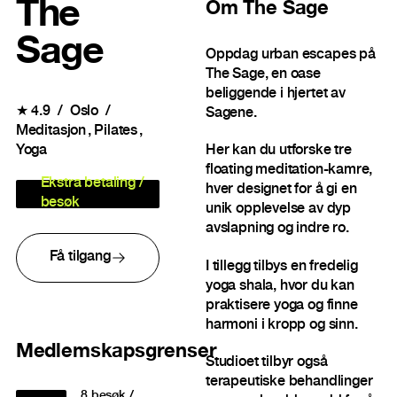
The
Om
The Sage
Sage
Oppdag urban escapes på
The Sage, en oase
beliggende i hjertet av
★
4.9
Oslo
Sagene.
Meditasjon
Pilates
Yoga
Her kan du utforske tre
floating meditation-kamre,
Ekstra betaling /
hver designet for å gi en
besøk
unik opplevelse av dyp
avslapning og indre ro.
Få tilgang
I tillegg tilbys en fredelig
yoga shala, hvor du kan
praktisere yoga og finne
harmoni i kropp og sinn.
Medlemskapsgrenser
Studioet tilbyr også
terapeutiske behandlinger
8
besøk /