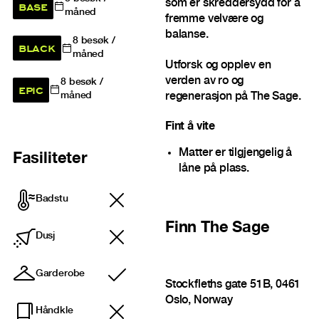
som er skreddersydd for å
BASE
måned
fremme velvære og
balanse.
8
besøk /
BLACK
måned
Utforsk og opplev en
verden av ro og
8
besøk /
EPIC
regenerasjon på The Sage.
måned
Fint å vite
Matter er tilgjengelig å
Fasiliteter
låne på plass.
Badstu
Finn
The Sage
Dusj
Garderobe
Inkludert
Stockfleths gate 51B, 0461
Oslo, Norway
Håndkle