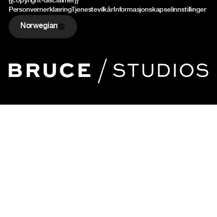
{{copyright-disclaimer}}
Personvernerklæring
Tjenestevilkår
Informasjonskapselinnstillinger
Norwegian