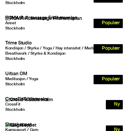
Stockholm
ROMA Rullmassage Fridhemsplan
Populær
Annet
Stockholm
Trime Studio
Populær
Kondisjon / Styrke / Yoga / Høy intensitet / Meditasjon /
Breathwork / Styrke & Kondisjon
Stockholm
Urban OM
Populær
Meditasjon / Yoga
Stockholm
CrossFit Södermalm
Ny
CrossFit
Stockholm
Slagskeppet
Ny
Kampsport / Gym