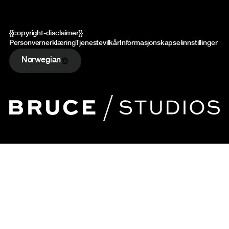
{{copyright-disclaimer}}
Personvernerklæring
Tjenestevilkår
Informasjonskapselinnstillinger
Norwegian