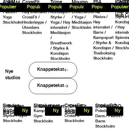
AYÄM
CrossFit
Trime
Moumo
FSA
IGNIT
Studio
Kungsholmen
Studio
Yoga
Workouts
Traini
Populær
Populær
Populær
Populær
Populær
Populær
HQ
Hub Ci
Pilates /
Høy intensitet /
Kondisjon /
Breathwork
Pilates /
Styrke 
Yoga
CrossFit /
Styrke /
/ Yoga /
Høy
Kondis
Stockholm
Hinderløype /
Yoga / Høy
Meditasjon
intensitet /
/ Høy
Utendørs
intensitet /
Stockholm
Barre /
intensit
Stockholm
Meditasjon
Kampsport
Spinnin
/
/ Styrke &
Kondis
Breathwork
Kondisjon /
Stockh
/ Styrke &
Thaiboksing
Kondisjon
Stockholm
Stockholm
Knappetekst
Nye
studios
Knappetekst
Sweden
Slagskeppet
CrossFit
Studio DQ
Barbell Club
Södermalm
Ny
Ny
Ny
Ny
Kampsport /
Poledance /
Styrke / Gym
CrossFit
Gym
Dans / Pilates /
Stockholm
Stockholm
Stockholm
Barre
Stockholm