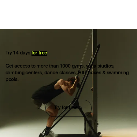
Try 14 days
for free
Get access to more than 1000 gyms, yoga studios,
climbing centers, dance classes, HIIT boxes & swimming
pools.
Try for free