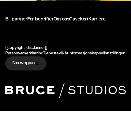
Bunntekst
Bli partner
For bedrifter
Om oss
Gavekort
Karriere
{{copyright-disclaimer}}
Personvernerklæring
Tjenestevilkår
Informasjonskapselinnstillinger
Norwegian