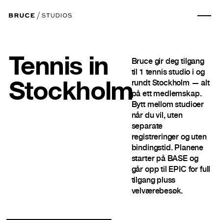
Tennis
in
Bruce gir deg tilgang
til
1
tennis
studio
i og
rundt
Stockholm
— alt
Stockholm
på ett medlemskap.
Bytt mellom studioer
når du vil, uten
separate
registreringer og uten
bindingstid. Planene
starter på BASE og
går opp til EPIC for full
tilgang pluss
velværebesøk.