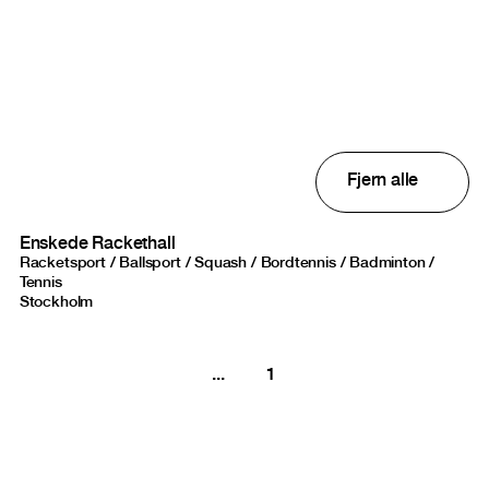
Studios result
Fjern alle
Enskede Rackethall
Racketsport / Ballsport / Squash / Bordtennis / Badminton /
Tennis
Stockholm
...
1