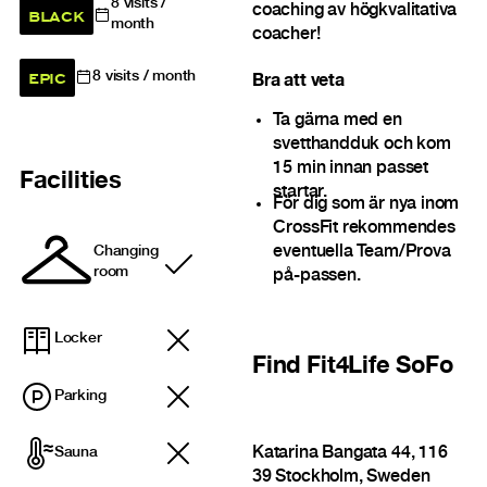
8
visits /
coaching av högkvalitativa
BLACK
month
coacher!
EPIC
8
visits / month
Bra att veta
Ta gärna med en
svetthandduk och kom
15 min innan passet
Facilities
startar.
För dig som är nya inom
CrossFit rekommendes
eventuella Team/Prova
Changing
Included
room
på-passen.
Locker
Find
Fit4Life SoFo
Parking
Katarina Bangata 44, 116
Sauna
39 Stockholm, Sweden