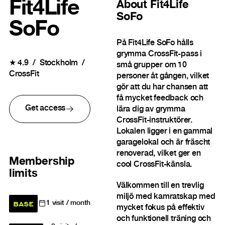
Fit4Life
About
Fit4Life
SoFo
SoFo
På Fit4Life SoFo hålls
grymma CrossFit-pass i
★
4.9
Stockholm
små grupper om 10
CrossFit
personer åt gången, vilket
gör att du har chansen att
få mycket feedback och
Get access
lära dig av grymma
CrossFit-instruktörer.
Lokalen ligger i en gammal
garagelokal och är fräscht
renoverad, vilket ger en
Membership
cool CrossFit-känsla.
limits
Välkommen till en trevlig
miljö med kamratskap med
BASE
1
visit / month
mycket fokus på effektiv
och funktionell träning och