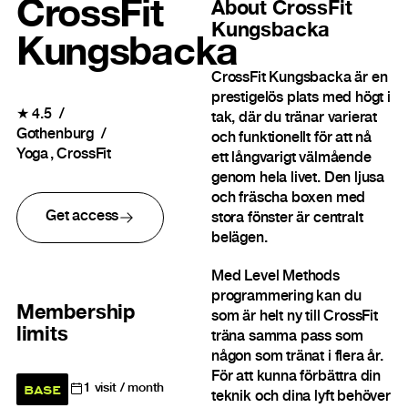
CrossFit
About
CrossFit
Kungsbacka
Kungsbacka
CrossFit Kungsbacka är en
prestigelös plats med högt i
★
4.5
tak, där du tränar varierat
Gothenburg
och funktionellt för att nå
Yoga
CrossFit
ett långvarigt välmående
genom hela livet. Den ljusa
och fräscha boxen med
Get access
stora fönster är centralt
belägen.
Med Level Methods
programmering kan du
Membership
som är helt ny till CrossFit
limits
träna samma pass som
någon som tränat i flera år.
För att kunna förbättra din
BASE
1
visit / month
teknik och dina lyft behöver