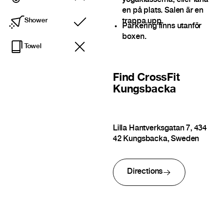
yogaklasserna, eller låna
en på plats. Salen är en
trappa upp.
Shower
Included
Parkering finns utanför
boxen.
Towel
Find
CrossFit
Kungsbacka
Lilla Hantverksgatan 7, 434
42 Kungsbacka, Sweden
Directions