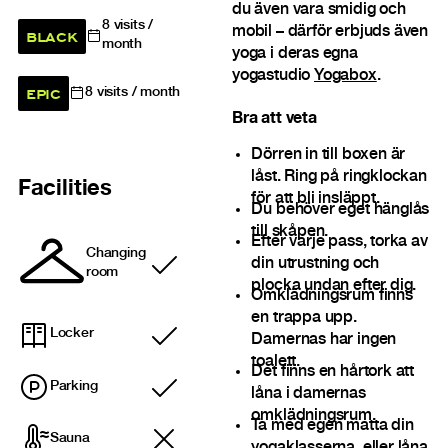
du även vara smidig och
8
visits /
mobil – därför erbjuds även
BLACK
month
yoga i deras egna
yogastudio
Yogabox
.
EPIC
8
visits / month
Bra att veta
Dörren in till boxen är
låst. Ring på ringklockan
Facilities
för att bli insläppt.
Du behöver eget hänglås
till skåpen.
Efter varje pass, torka av
Changing
din utrustning och
Included
room
plocka undan efter dig.
Omklädningsrum finns
en trappa upp.
Locker
Damernas har ingen
Included
toalett.
Det finns en hårtork att
Parking
låna i damernas
Included
omklädningsrum.
Ta med egen matta din
Sauna