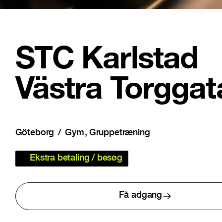
STC Karlstad
Västra Torggat
Göteborg
Gym
Gruppetræning
Ekstra betaling / besøg
Få adgang