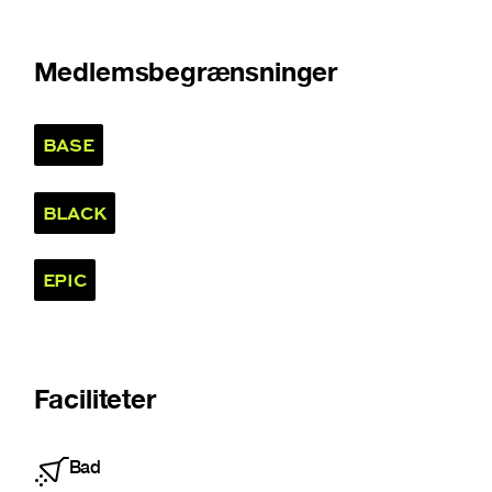
Medlemsbegrænsninger
BASE
BLACK
EPIC
Faciliteter
Bad