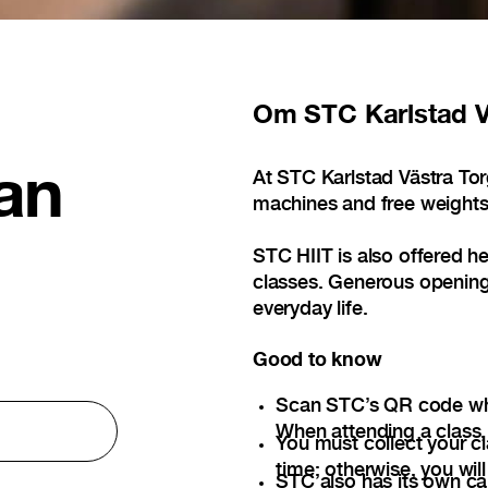
Om
STC Karlstad V
an
At STC Karlstad Västra Tor
machines and free weights
STC HIIT is also offered h
classes. Generous opening 
everyday life.
Good to know
Scan STC’s QR code wh
When attending a class, 
You must collect your cl
time; otherwise, you will
STC also has its own ca