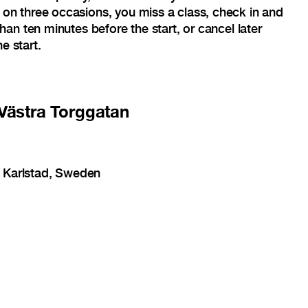
 on three occasions, you miss a class, check in and
 than ten minutes before the start, or cancel later
e start.
Västra Torggatan
5 Karlstad, Sweden