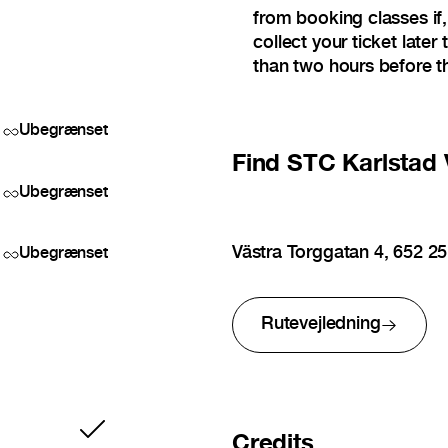
from booking classes if,
collect your ticket later
than two hours before th
Ubegrænset
Find
STC Karlstad 
Ubegrænset
Västra Torggatan 4, 652 2
Ubegrænset
Rutevejledning
Inkluderet
Credits