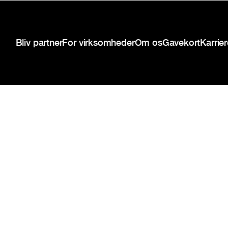
Sidefod
Bliv partner
For virksomheder
Om os
Gavekort
Karrie
{{copyright-disclaimer}}
Privatlivspolitik
Servicevilkår
Cookie