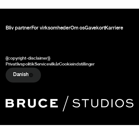
Sidefod
Bliv partner
For virksomheder
Om os
Gavekort
Karriere
{{copyright-disclaimer}}
Privatlivspolitik
Servicevilkår
Cookieindstillinger
Danish