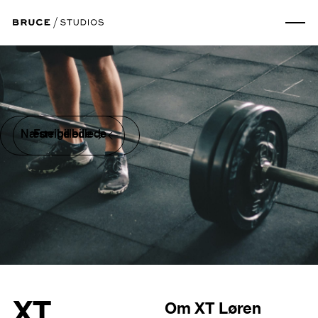
Næste billede
Forrige billede
XT
Om
XT Løren