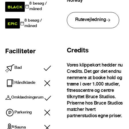
Norway
8
besøg /
BLACK
måned
Rutevejledning
8
besøg /
EPIC
måned
Credits
Faciliteter
Vores klippekort hedder nu
Bad
Inkluderet
Credits. Det gør det endnu
nemmere at booke hold og
Håndklæde
træne i over 1.000 studier,
fitnesscentre og centre
tilknyttet Bruce Studios.
Omklædningsrum
Inkluderet
Priserne hos Bruce Studios
matcher hvert
Parkering
partnerstudios egne priser.
Sauna