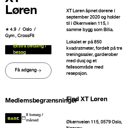
Løren
XT Løren åpnet dørene i
september 2020 og holder
til i Økernveien 115, i
★
4.9
Oslo
samme bygg som Bilia.
Gym
CrossFit
Lokalet er på 850
Ekstra betaling /
kvadratmeter, fordelt på tre
besøg
treningssaler, garderober
med dusj og et
fellesområde med
Få adgang
resepsjon.
Find
XT Løren
Medlemsbegrænsninger
8
besøg /
BASE
måned
Økernveien 115, 0579 Oslo,