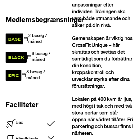
anpassningar efter
individen. Träningen ska
vara både utmanande och
Medlemsbegrænsninger
säker på din nivå.
2
besøg /
BASE
Gemenskapen är viktig hos
måned
CrossFit Unique – här
skrattas och svettas det
8
besøg /
BLACK
samtidigt som du förbättrar
måned
din kondition,
8
besøg /
kroppskontroll och
EPIC
måned
utvecklar styrka efter dina
förutsättningar.
Lokalen på 400 kvm är ljus,
Faciliteter
med högt i tak och med två
stora portar som står
öppna när vädret tillåter. Fri
Bad
Inkluderet
parkering och bussar finns i
närheten.