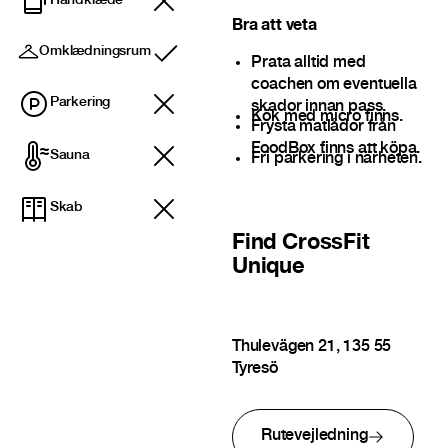
Håndklæde
Bra att veta
Omklædningsrum
Inkluderet
Prata alltid med
coachen om eventuella
Parkering
skador innan pass.
Kök med micro finns.
Frysta matlådor från
FoodBox finns att köpa.
Sauna
Fri parkering i närheten.
Skab
Find
CrossFit
Unique
Thulevägen 21, 135 55
Tyresö
Rutevejledning