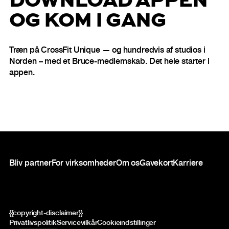
OG KOM I GANG
Træn på CrossFit Unique — og hundredvis af studios i
Norden – med et Bruce-medlemskab. Det hele starter i
appen.
Sidefod
Bliv partner
For virksomheder
Om os
Gavekort
Karriere
{{copyright-disclaimer}}
Privatlivspolitik
Servicevilkår
Cookieindstillinger