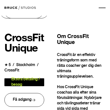
Næste billede
Forrige billede
CrossFit
Om
CrossFit
Unique
Unique
CrossFit är en effektiv
träningsform som med
★
5
Stockholm
rätta coacher ger dig den
CrossFit
ultimata
träningsupplevelsen.
Ekstra betaling /
besøg
Hos CrossFit Unique
coachas alla efter sina
förutsättningar. Nybörjare
Få adgang
och tävlingsatleter tränar
sida vid sida med