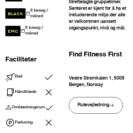
tilrettelagte gruppetimer.
Senteret er kjent for å ha et
8
besøg /
BLACK
inkluderende miljø der alle
måned
er velkommen uansett
utgangspunkt, nivå og mål.
8
besøg /
EPIC
måned
Find
Fitness First
Faciliteter
Bad
Vestre Strømkaien 1, 5008
Inkluderet
Bergen, Norway
Håndklæde
Rutevejledning
Omklædningsrum
Inkluderet
Parkering