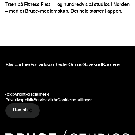
Træn på Fitness First — og hundredvis af studios i Norden
– med et Bruce-medlemskab. Det hele starter i appen.
Sidefod
Bliv partner
For virksomheder
Om os
Gavekort
Karriere
{{copyright-disclaimer}}
Privatlivspolitik
Servicevilkår
Cookieindstillinger
Danish