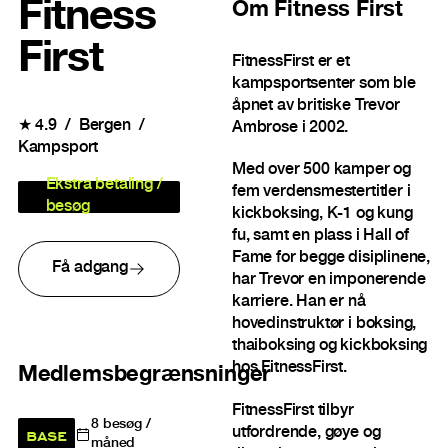
Fitness
Om
Fitness First
First
FitnessFirst er et
kampsportsenter som ble
åpnet av britiske Trevor
★
4.9
Bergen
Ambrose i 2002.
Kampsport
Med over 500 kamper og
Ekstra betaling /
fem verdensmestertitler i
besøg
kickboksing, K-1 og kung
fu, samt en plass i Hall of
Fame for begge disiplinene,
Få adgang
har Trevor en imponerende
karriere. Han er nå
hovedinstruktør i boksing,
thaiboksing og kickboksing
hos FitnessFirst.
Medlemsbegrænsninger
FitnessFirst tilbyr
8
besøg /
utfordrende, gøye og
BASE
måned