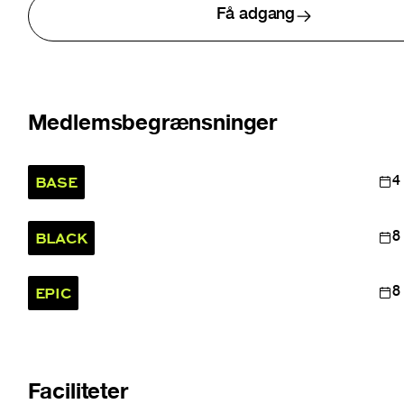
Få adgang
Medlemsbegrænsninger
BASE
4
BLACK
8
EPIC
8
Faciliteter