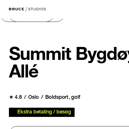
Næste billede
Forrige billede
Summit Bygdø
Allé
★
4.8
Oslo
Boldsport
golf
Ekstra betaling / besøg