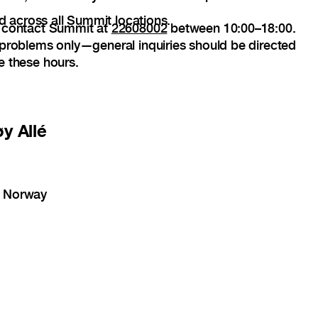
ed across all Summit locations.
, contact Summit at
22608002
between 10:00–18:00.
 problems only—general inquiries should be directed
e these hours.
y Allé
, Norway