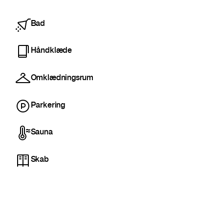
Bad
Håndklæde
Omklædningsrum
Parkering
Sauna
Skab