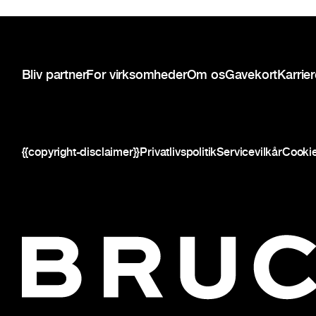
Sidefod
Bliv partner
For virksomheder
Om os
Gavekort
Karrie
{{copyright-disclaimer}}
Privatlivspolitik
Servicevilkår
Cookie