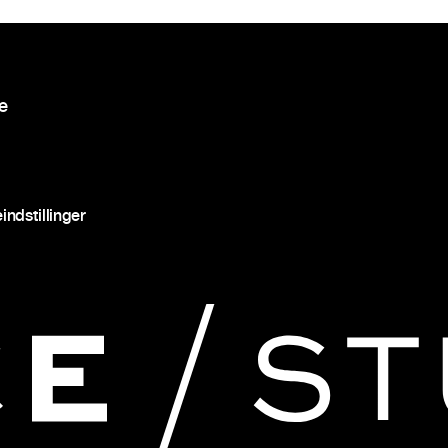
re
indstillinger