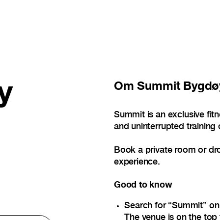
y
Om
Summit Bygdøy
Summit is an exclusive fit
and uninterrupted training 
Book a private room or dr
experience.
Good to know
Search for “Summit” on t
The venue is on the top 