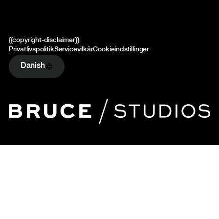
{{copyright-disclaimer}}
Privatlivspolitik
Servicevilkår
Cookieindstillinger
Danish