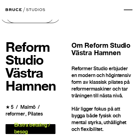
Næste billede
Forrige billede
Reform
Om
Reform Studio
Västra Hamnen
Studio
Reformer Studio erbjuder
Västra
en modern och högintensiv
form av klassisk pilates på
Hamnen
reformermaskiner och tar
träningen till nästa nivå.
★
5
Malmö
Här ligger fokus på att
reformer
Pilates
bygga både fysisk och
mental styrka, uthållighet
Ekstra betaling /
och flexibilitet.
besøg