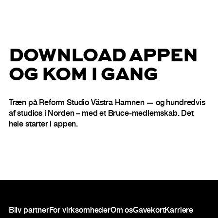
DOWNLOAD APPEN
OG KOM I GANG
Træn på Reform Studio Västra Hamnen — og hundredvis
af studios i Norden – med et Bruce-medlemskab. Det
hele starter i appen.
Sidefod
Bliv partner
For virksomheder
Om os
Gavekort
Karriere