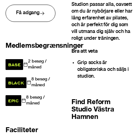
Studion passar alla, oavsett
om du är nybörjare eller har
Få adgang
lång erfarenhet av pilates,
och är perfekt för dig som
vill utmana dig själv och ha
roligt under träningen.
Medlemsbegrænsninger
Bra att veta
2
besøg /
Grip socks är
BASE
måned
obligatoriska och säljs i
studion.
8
besøg /
BLACK
måned
8
besøg /
EPIC
Find
Reform
måned
Studio Västra
Hamnen
Faciliteter