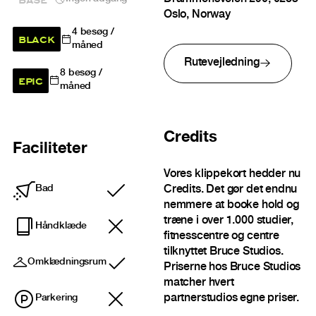
Oslo, Norway
4
besøg /
BLACK
måned
Rutevejledning
8
besøg /
EPIC
måned
Credits
Faciliteter
Vores klippekort hedder nu
Credits. Det gør det endnu
Bad
Inkluderet
nemmere at booke hold og
træne i over 1.000 studier,
Håndklæde
fitnesscentre og centre
tilknyttet Bruce Studios.
Omklædningsrum
Priserne hos Bruce Studios
Inkluderet
matcher hvert
partnerstudios egne priser.
Parkering