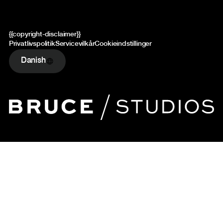
{{copyright-disclaimer}}
Privatlivspolitik
Servicevilkår
Cookieindstillinger
Danish