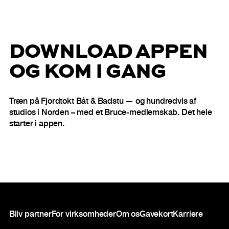
DOWNLOAD APPEN
OG KOM I GANG
Træn på Fjordtokt Båt & Badstu — og hundredvis af
studios i Norden – med et Bruce-medlemskab. Det hele
starter i appen.
Sidefod
Bliv partner
For virksomheder
Om os
Gavekort
Karriere