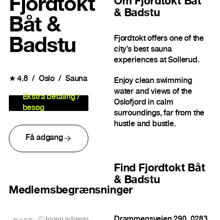
Fjordtokt
Om
Fjordtokt Båt
& Badstu
Båt &
Fjordtokt offers one of the
Badstu
city’s best sauna
experiences at Sollerud.
★
4.8
Oslo
Sauna
Enjoy clean swimming
water and views of the
Ekstra betaling /
Oslofjord in calm
besøg
surroundings, far from the
hustle and bustle.
Få adgang
Find
Fjordtokt Båt
& Badstu
Medlemsbegrænsninger
BASE
Drammensveien 290, 0283
Ingen adgang