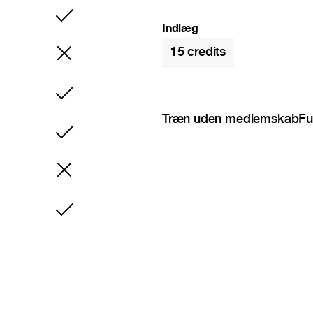
Inkluderet
Indlæg
15
credits
Inkluderet
Træn uden medlemskab
Fu
Inkluderet
Inkluderet