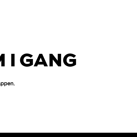
 I GANG
appen.