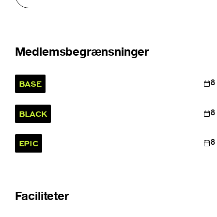
Medlemsbegrænsninger
BASE
8
BLACK
8
EPIC
8
Faciliteter