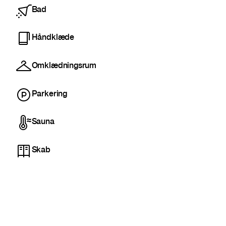
Bad
Håndklæde
Omklædningsrum
Parkering
Sauna
Skab