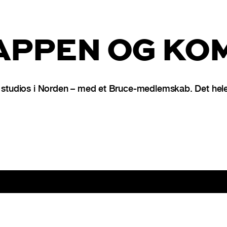
PPEN OG KOM
udios i Norden – med et Bruce-medlemskab. Det hele s
re