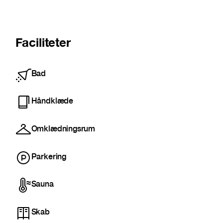
Faciliteter
Bad
Håndklæde
Omklædningsrum
Parkering
Sauna
Skab