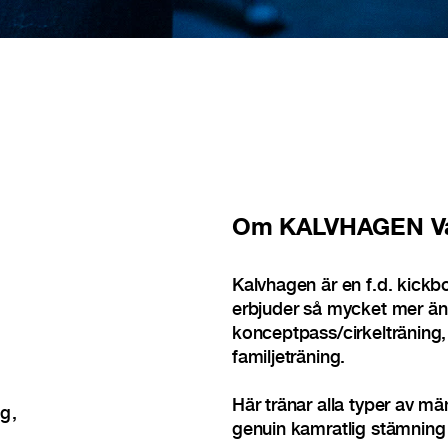
Om
KALVHAGEN V
Kalvhagen är en f.d. kickb
erbjuder så mycket mer än
konceptpass/cirkelträning
familjeträning.
Här tränar alla typer av mä
ng
genuin kamratlig stämning 