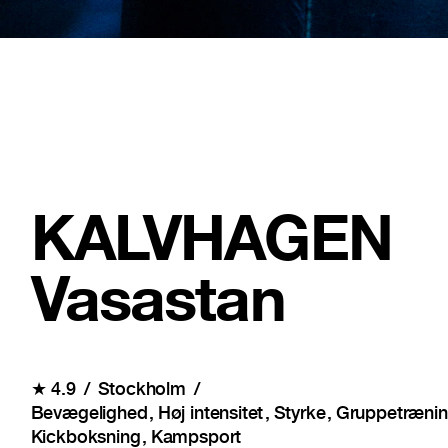
KALVHAGEN
Vasastan
★
4.9
Stockholm
Bevægelighed
Høj intensitet
Styrke
Gruppetræni
Kickboksning
Kampsport