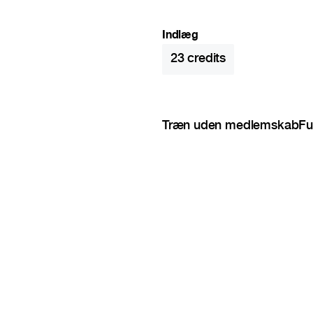
Indlæg
23
credits
Træn uden medlemskab
Fu