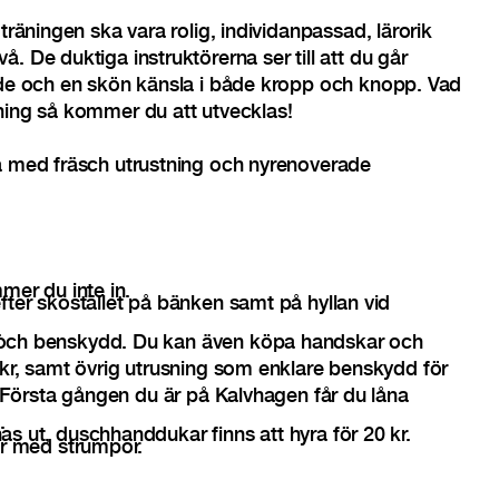
 träningen ska vara rolig, individanpassad, lärorik
. De duktiga instruktörerna ser till att du går
nde och en skön känsla i både kropp och knopp. Vad
ning så kommer du att utvecklas!
ta med fräsch utrustning och nyrenoverade
mer du inte in.
fter skostället på bänken samt på hyllan vid
.
och benskydd. Du kan även köpa handskar och
 kr, samt övrig utrusning som enklare benskydd för
. Första gången du är på Kalvhagen får du låna
.
s ut, duschhanddukar finns att hyra för 20 kr.
er med strumpor.