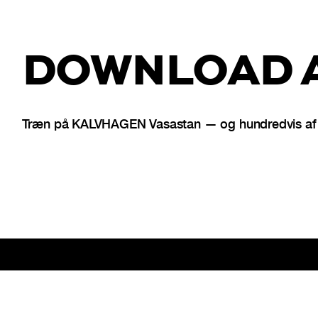
DOWNLOAD A
Træn på KALVHAGEN Vasastan — og hundredvis af st
Sidefod
Bliv partner
For virksomheder
Om os
Gavekort
Karrie