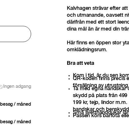
Kalvhagen strävar efter att
och utmanande, oavsett nivå
därifrån med ett stort lee
dina mål än är med din trä
Här finns en öppen stor y
omklädningsrum.
Bra att veta
Kom i tid, är du sen kom
QR-koden finns precis e
försäljning av utrustning
Ingen adgang
Ta med egna handskar 
skydd på plats från 499
199 kr, tejp, lindor m.m
besøg / måned
handskar och benskydd
Små svetthanddukar låna
Passen körs barfota ell
besøg / måned