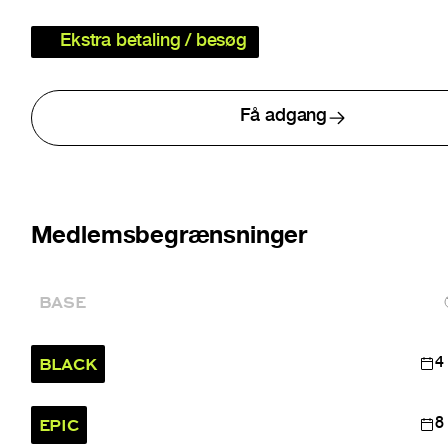
Ekstra betaling / besøg
Få adgang
Medlemsbegrænsninger
BASE
BLACK
4
EPIC
8