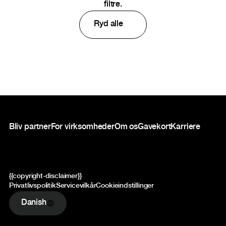
filtre.
Ryd alle
Sidefod
Bliv partner
For virksomheder
Om os
Gavekort
Karriere
{{copyright-disclaimer}}
Privatlivspolitik
Servicevilkår
Cookieindstillinger
Danish