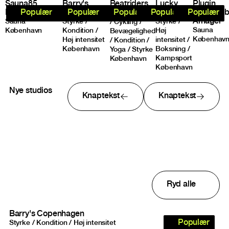
Sauna85
Barry's
Beatriders
Lucky
Plugin
Rentemestervej
Copenhagen
Punch
Heat Clu
Populær
Populær
Populær
Populær
Populær
Høj intensitet
Amager
Sauna
Styrke /
Styrke /
/ Cykling /
Sauna
København
Kondition /
Høj
Bevægelighed
Københav
Høj intensitet
intensitet /
/ Kondition /
København
Boksning /
Yoga / Styrke
Kampsport
København
København
Nye studios
Knaptekst
Knaptekst
Studios result
Ryd alle
Barry's Copenhagen
Populær
Styrke / Kondition / Høj intensitet