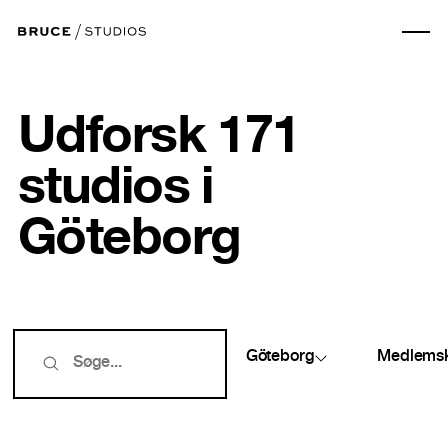
Udforsk 171
studios i
Göteborg
Göteborg
Medlems