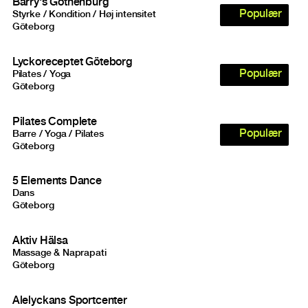
Barry's Gothenburg
Populær
Styrke / Kondition / Høj intensitet
Göteborg
Lyckoreceptet Göteborg
Populær
Pilates / Yoga
Göteborg
Pilates Complete
Populær
Barre / Yoga / Pilates
Göteborg
5 Elements Dance
Dans
Göteborg
Aktiv Hälsa
Massage & Naprapati
Göteborg
Alelyckans Sportcenter