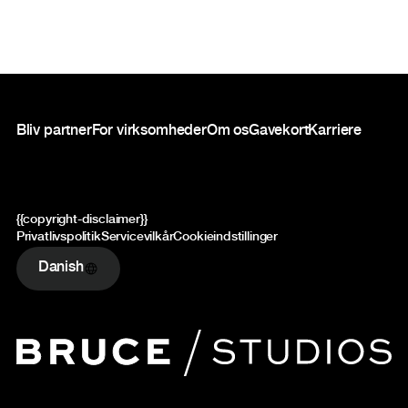
Sidefod
Bliv partner
For virksomheder
Om os
Gavekort
Karriere
{{copyright-disclaimer}}
Privatlivspolitik
Servicevilkår
Cookieindstillinger
Danish