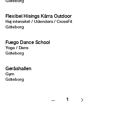
Göteborg
Flexibel Hisings Kärra Outdoor
Høj intensitet / Udendørs / CrossFit
Göteborg
Fuego Dance School
Yoga / Dans
Göteborg
Geråshallen
Gym
Göteborg
...
1
Next