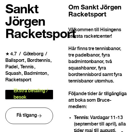
Sankt
Om
Sankt Jörgen
Racketsport
Jörgen
Välkommen till Hisingens
Racketsport
största racketcenter!
Här finns tre tennisbanor,
★
4.7
Göteborg
tre padelbanor, fyra
Ballsport
Bordtennis
badmintonbanor, två
Padel
Tennis
squashbanor, fyra
Squash
Badminton
bordtennisbord samt fyra
Racketsport
tennisbanor utomhus.
Ekstra betaling /
Följande tider är tillgängliga
besøk
att boka som Bruce-
medlem:
Få tilgang
Tennis
: Vardagar 11-13
(september till april), alla
tider maj till augusti.