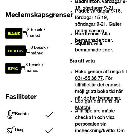
Badminton
: Vardagar 9-
16, söndagar 9-21.
Padel
: Vardagar 9-16,
Medlemskapsgrenser
lördagar 15-19,
söndagar 9-21. Gäller
8
besøk /
under säsong.
BASE
Bordtennis
: Alla
måned
bemannade tider.
Squash
: Alla
8
besøk /
BLACK
bemannade tider.
måned
Bra att veta
8
besøk /
EPIC
måned
Boka genom att ringa till
031-55 36 77
. För
tillfället är det endast
möjligt att boka tid när
Fasiliteter
när de har bemannat.
Lediga tider finns på
Matchi
.
Alla spelare måste
Badstu
Inkludert
checka in och visa
personalen sin
Dusj
incheckning/kvitto. Om
Inkludert