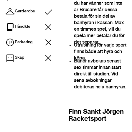
du har vänner som inte
är Brucare får dessa
Garderobe
Inkludert
betala för sin del av
banhyran i kassan. Max
Håndkle
en timmes spel, vill du
spela mer betalar du för
det separat.
Parkering
Utrustning för varje sport
finns både att hyra och
Skap
köpa.
Banor avbokas senast
sex timmar innan start
direkt till studion. Vid
sena avbokningar
debiteras hela banhyran.
Finn
Sankt Jörgen
Racketsport