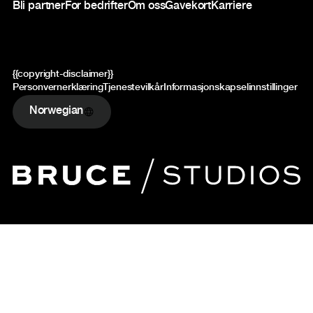
Bli partner
For bedrifter
Om oss
Gavekort
Karriere
{{copyright-disclaimer}}
Personvernerklæring
Tjenestevilkår
Informasjonskapselinnstillinger
Norwegian