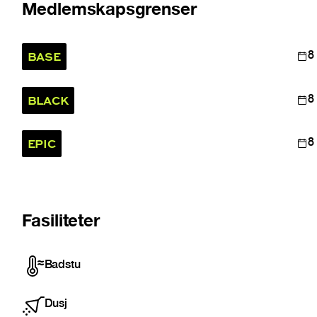
Medlemskapsgrenser
BASE
8
BLACK
8
EPIC
8
Fasiliteter
Badstu
Dusj