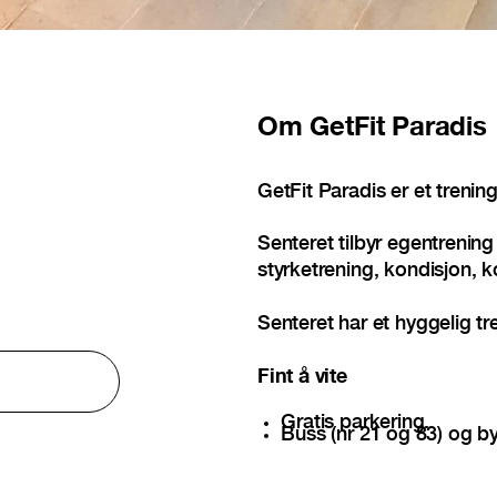
Om
GetFit Paradis
GetFit Paradis er et trening
Senteret tilbyr egentrenin
styrketrening, kondisjon, k
Senteret har et hyggelig tr
Fint å vite
Gratis parkering.
Buss (nr 21 og 83) og by