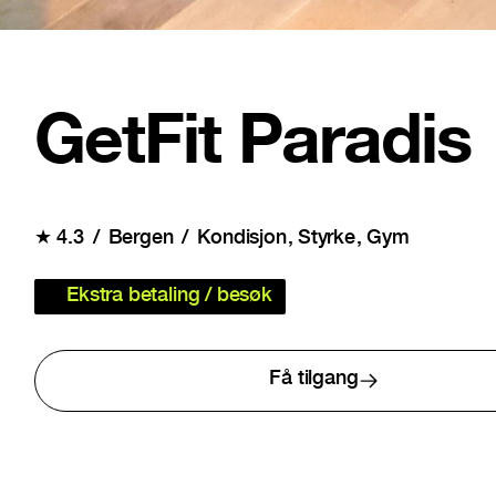
GetFit Paradis
★
4.3
Bergen
Kondisjon
Styrke
Gym
Ekstra betaling / besøk
Få tilgang