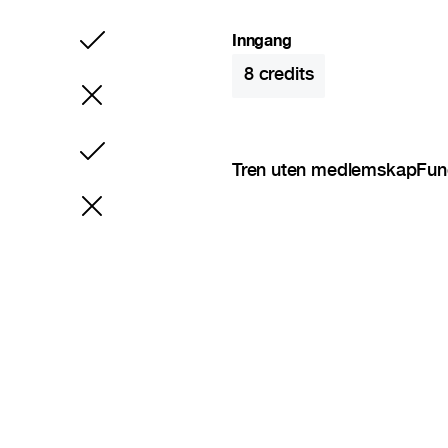
Inngang
Inkludert
8
credits
Inkludert
Tren uten medlemskap
Fun