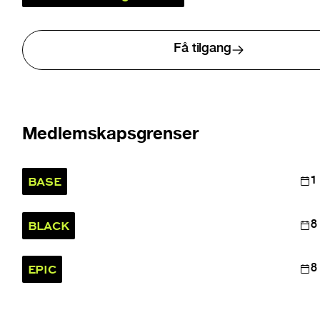
Få tilgang
Medlemskapsgrenser
BASE
1
BLACK
8
EPIC
8