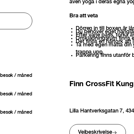
även yoga i deras egna y
Bra att veta
Dörren in till boxen är lå
Du behöver eget hänglås
Efter varje pass, torka 
Omklädningsrum finns en
Det finns en hårtork at
Ta med egen matta din yo
trappa upp.
Parkering finns utanför
besøk / måned
Finn
CrossFit Kun
besøk / måned
Lilla Hantverksgatan 7, 4
besøk / måned
Veibeskrivelse