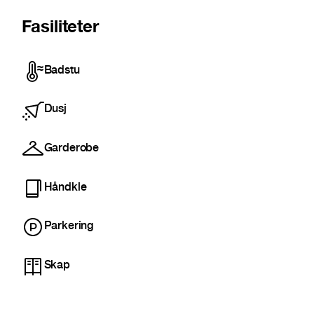
Fasiliteter
Badstu
Dusj
Garderobe
Håndkle
Parkering
Skap