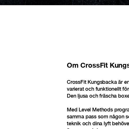
Om
CrossFit Kung
CrossFit Kungsbacka är en 
varierat och funktionellt f
Den ljusa och fräscha boxe
Med Level Methods program
samma pass som någon som t
teknik och dina lyft behöv