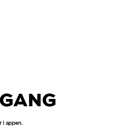
 GANG
 i appen.