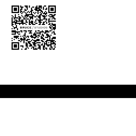
Bunntekst
Bli partner
For bedrifter
Om oss
Gavekort
Karriere