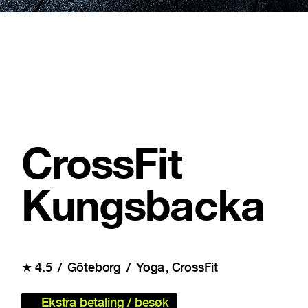
CrossFit
Kungsbacka
★
4.5
Göteborg
Yoga
CrossFit
Ekstra betaling / besøk