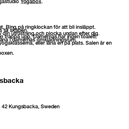
ogastudio
Yogabox
.
st. Ring på ringklockan för att bli insläppt.
 till skåpen.
av din utrustning och plocka undan efter dig.
 trappa upp. Damernas har ingen toalett.
t låna i damernas omklädningsrum.
gaklasserna, eller låna en på plats. Salen är en
 boxen.
gsbacka
34 42 Kungsbacka, Sweden