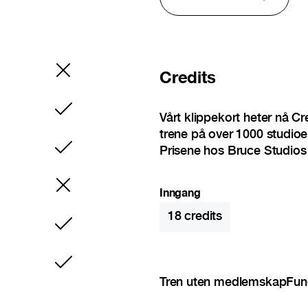
Credits
Inkludert
Vårt klippekort heter nå C
trene på over 1000 studioer
Prisene hos Bruce Studios 
Inkludert
Inngang
18
credits
Inkludert
Inkludert
Tren uten medlemskap
Fun