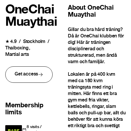
OneChai
About
OneChai
Muaythai
Muaythai
Gillar du bra hård träning?
Då är OneChai klubben för
★
4.9
Stockholm
dig! Här är träningen
Thaiboxing
disciplinerad och
Martial arts
strukturerad, men ändå
varm och familjär.
Get access
Lokalen är på 400 kvm
med ca 180 kvm
träningsyta med ring i
mitten. Här finns ett bra
gym med fria vikter,
Membership
kettlebells, ringar, slam
limits
balls och pull-up bar, allt du
behöver för att kunna köra
ett riktigt bra och svettigt
8
visits /
BASE