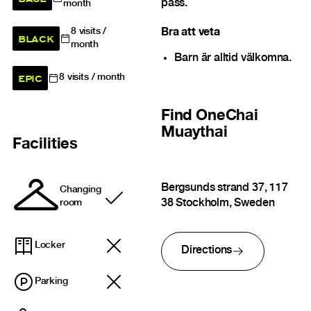
pass.
month
8
visits /
Bra att veta
BLACK
month
Barn är alltid välkomna.
EPIC
8
visits / month
Find
OneChai
Muaythai
Facilities
Bergsunds strand 37, 117
Changing
Included
38 Stockholm, Sweden
room
Locker
Directions
Parking