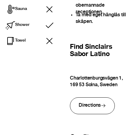
obemannade
Sauna
receptionen.
Ta med eget hänglås till
skåpen.
Shower
Included
Towel
Find
Sinclairs
Sabor Latino
Charlottenburgsvägen 1,
169 53 Solna, Sweden
Directions