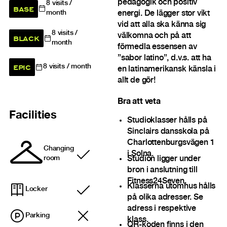
pedagogik och positiv
8
visits /
BASE
energi. De lägger stor vikt
month
vid att alla ska känna sig
8
visits /
välkomna och på att
BLACK
month
förmedla essensen av
”sabor latino”, d.v.s. att ha
EPIC
8
visits / month
en latinamerikansk känsla i
allt de gör!
Bra att veta
Facilities
Studioklasser hålls på
Sinclairs dansskola på
Charlottenburgsvägen 1
Changing
i Solna.
Included
room
Studion ligger under
bron i anslutning till
Fitness24Seven.
Klasserna utomhus hålls
Locker
Included
på olika adresser. Se
adress i respektive
Parking
klass.
QR-koden finns i den