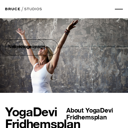
Next image
Previous image
YogaDevi
About
YogaDevi
Fridhemsplan
Fridhemsplan