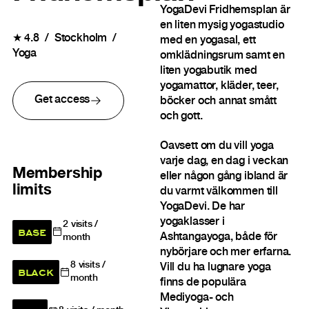
YogaDevi Fridhemsplan är
en liten mysig yogastudio
★
4.8
Stockholm
med en yogasal, ett
Yoga
omklädningsrum samt en
liten yogabutik med
yogamattor, kläder, teer,
Get access
böcker och annat smått
och gott.
Oavsett om du vill yoga
varje dag, en dag i veckan
Membership
eller någon gång ibland är
limits
du varmt välkommen till
YogaDevi. De har
yogaklasser i
2
visits /
BASE
Ashtangayoga, både för
month
nybörjare och mer erfarna.
8
visits /
Vill du ha lugnare yoga
BLACK
month
finns de populära
Mediyoga- och