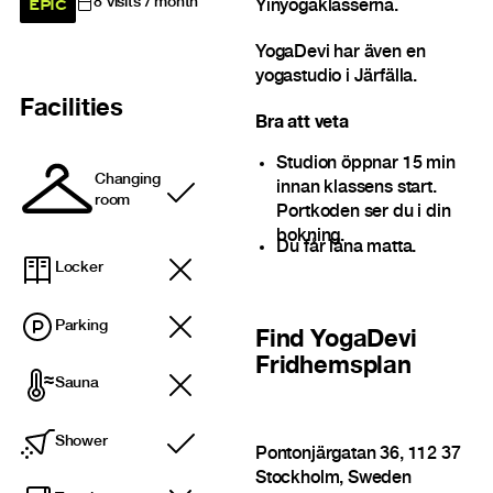
EPIC
8
visits / month
Yinyogaklasserna.
YogaDevi har även en
yogastudio i Järfälla.
Facilities
Bra att veta
Studion öppnar 15 min
Changing
innan klassens start.
Included
room
Portkoden ser du i din
bokning.
Du får låna matta.
Locker
Parking
Find
YogaDevi
Fridhemsplan
Sauna
Shower
Included
Pontonjärgatan 36, 112 37
Stockholm, Sweden