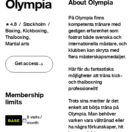
Olympia
About
Olympia
På Olympia finns
kompetenta tränare med
★
4.8
Stockholm
gedigen erfarenhet som
Boxing
Kickboxing
fostrat både svenska och
Thaiboxing
internationella mästare, och
Martial arts
klubben kan skryta med
flera mästerskapsmedaljer.
Get access
Här får du fantastiska
möjligheter att träna kick-
och thaiboxning
professionellt!
Membership
Trots sina meriter är det
limits
enkelt att börja träna på
Olympia. Man behöver
8
visits /
BASE
varken vara vältränad eller
month
ha några förkunskaper, hit