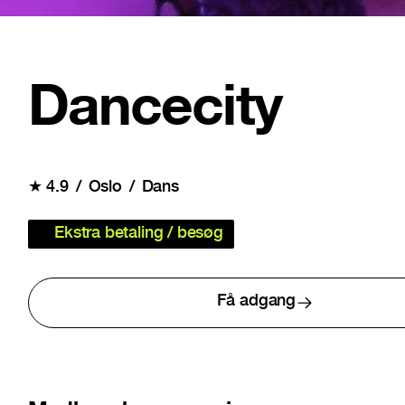
Dancecity
★
4.9
Oslo
Dans
Ekstra betaling / besøg
Få adgang