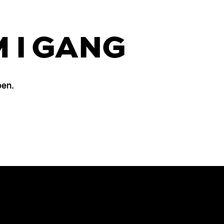
 I GANG
pen.