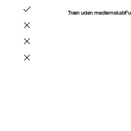
Inkluderet
Træn uden medlemskab
Fu