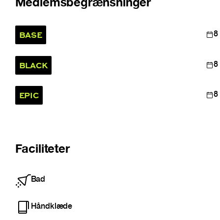
Medlemsbegrænsninger
BASE
8
BLACK
8
EPIC
8
Faciliteter
Bad
Håndklæde