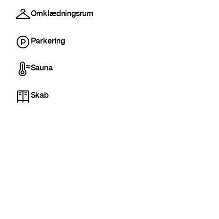
Omklædningsrum
Parkering
Sauna
Skab