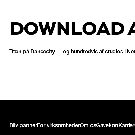
DOWNLOAD A
Træn på Dancecity — og hundredvis af studios i No
Sidefod
Bliv partner
For virksomheder
Om os
Gavekort
Karrie