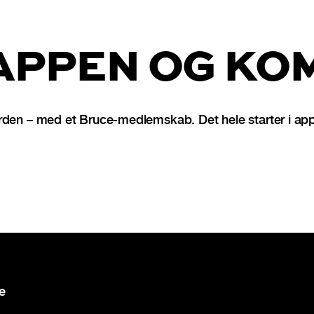
PPEN OG KOM
rden – med et Bruce-medlemskab. Det hele starter i ap
re