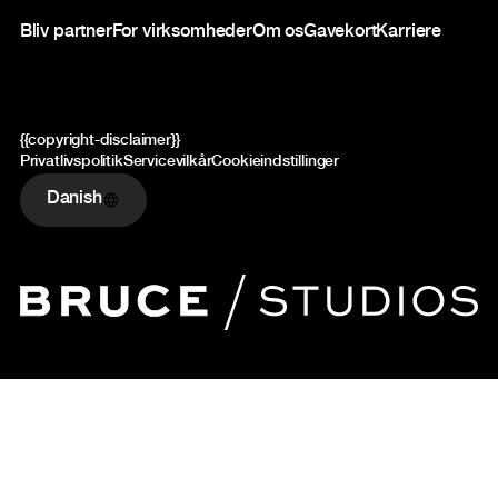
Bliv partner
For virksomheder
Om os
Gavekort
Karriere
{{copyright-disclaimer}}
Privatlivspolitik
Servicevilkår
Cookieindstillinger
Danish