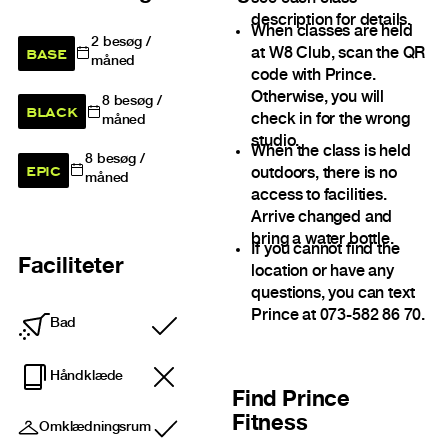
description for details.
When classes are held
2
besøg /
BASE
at W8 Club, scan the QR
måned
code with Prince.
Otherwise, you will
8
besøg /
BLACK
check in for the wrong
måned
studio.
When the class is held
8
besøg /
EPIC
outdoors, there is no
måned
access to facilities.
Arrive changed and
bring a water bottle.
If you cannot find the
Faciliteter
location or have any
questions, you can text
Prince at 073-582 86 70.
Bad
Inkluderet
Håndklæde
Find
Prince
Fitness
Omklædningsrum
Inkluderet