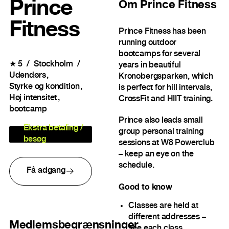
Prince
Om
Prince Fitness
Fitness
Prince Fitness has been
running outdoor
bootcamps for several
★
5
Stockholm
years in beautiful
Udendørs
Kronobergsparken, which
Styrke og kondition
is perfect for hill intervals,
Høj intensitet
CrossFit and HIIT training.
bootcamp
Prince also leads small
Ekstra betaling /
group personal training
besøg
sessions at W8 Powerclub
– keep an eye on the
schedule.
Få adgang
Good to know
Classes are held at
different addresses –
Medlemsbegrænsninger
see each class