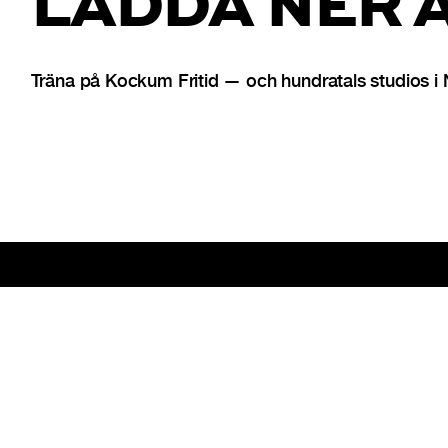
LADDA NER 
Träna på Kockum Fritid — och hundratals studios i
Sidfot
Bli studiopartner
För företag
Om Bruce Studios
Prese
{{copyright-disclaimer}}
Integritetspolicy
Användarvillkor
Coo