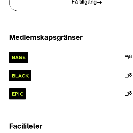
Få tillgång
Medlemskapsgränser
BASE
8
BLACK
8
EPIC
8
Faciliteter