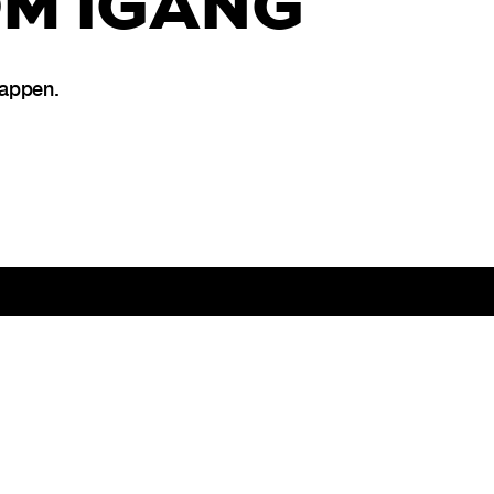
M IGÅNG
 appen.
Swedish