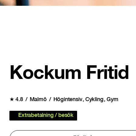
Kockum Fritid
★
4.8
Malmö
Högintensiv
Cykling
Gym
Extrabetalning / besök