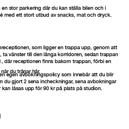
en stor parkering där du kan ställa bilen och i
afé med ett stort utbud av snacks, mat och dryck.
eceptionen, som ligger en trappa upp, genom att
 ta vänster till den långa korridoren, sedan trappan
g 1, där receptionen finns bakom trappan, förbi en
när du tränar här.
en egen avbokningspolicy som innebär att du blir
m du gjort 2 sena incheckningar, sena avbokningar
r kan låsas upp för 90 kr på plats på studion.
d