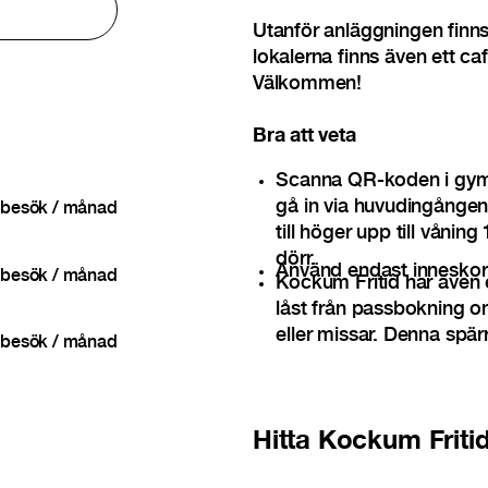
Utanför anläggningen finns 
lokalerna finns även ett c
Välkommen!
Bra att veta
Scanna QR-koden i gymr
gå in via huvudingången,
besök / månad
till höger upp till vånin
dörr.
Använd endast inneskor 
besök / månad
Kockum Fritid har även 
låst från passbokning o
eller missar. Denna spär
besök / månad
Hitta
Kockum Friti