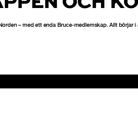
APPEN OCH KO
 Norden – med ett enda Bruce-medlemskap. Allt börjar i
ntkort
Karriär
kieinställningar